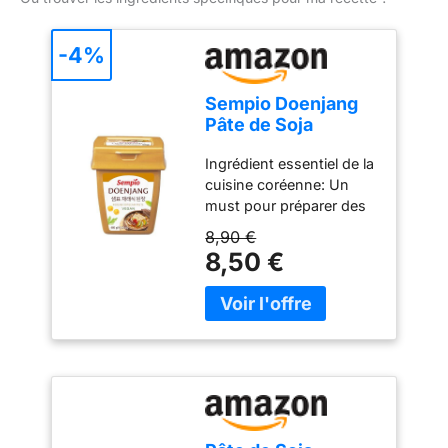
-4%
Sempio Doenjang
Pâte de Soja
Fermentée
Ingrédient essentiel de la
Coréenne 460 g
cuisine coréenne: Un
must pour préparer des
plats coréens
8,90 €
authentiques et
8,50 €
traditionnels Origine du
produit: Fabriqué en
Corée du Sud pour
garantir l'authenticité et
la qualité traditionnelle
Utilisations variées:
Délicieux sur des pâtes, à
utiliser dans une soupe
ou comme trempette