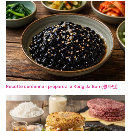
Recette coréenne : préparez le Kong Ja Ban (콩자반)