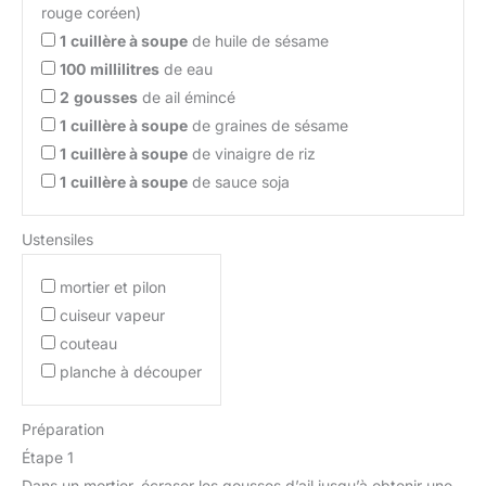
rouge coréen)
1
cuillère à soupe
de huile de sésame
100
millilitres
de eau
2
gousses
de ail émincé
1
cuillère à soupe
de graines de sésame
1
cuillère à soupe
de vinaigre de riz
1
cuillère à soupe
de sauce soja
Ustensiles
mortier et pilon
cuiseur vapeur
couteau
planche à découper
Préparation
Étape 1
Dans un mortier, écraser les gousses d’ail jusqu’à obtenir une