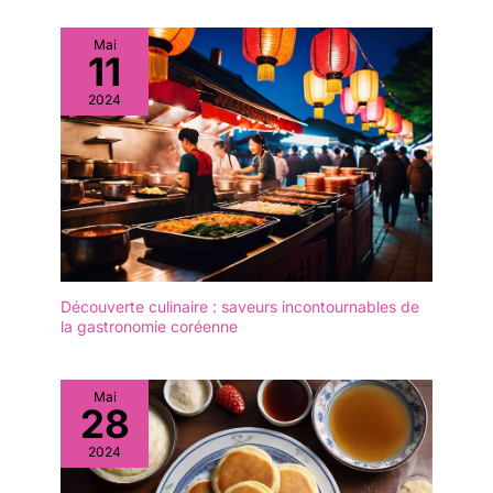
laser, une pointe
déforment pas. Passe au
antidérapante et un
lave-vaisselle et se
Mai
corps carré. La gravure
11
nettoie facilement à la
au laser améliorée sur la
main, s'égoutte avec une
2024
pointe des bâtons en
bonne eau et s'entretient
acier inoxydable
facilement au quotidien
augmente la friction avec
les aliments, ce qui rend
les baguettes métalliques
plus faciles à saisir et
mieux antidérapantes.
Les baguettes
métalliques réutilisables
Découverte culinaire : saveurs incontournables de
utilisent un processus de
la gastronomie coréenne
polissage miroir, surface
lumineuse et lisse.
【Taille parfaite】
Mai
longueur des baguettes
28
en métal personnalisées :
24 cm, poids : 20 g.
2024
Design léger pour vous