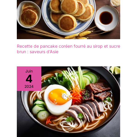
permettre de les tenir
plus facilement et plus
confortablement. Taille
normale, convient pour
les adultes et les
adolescents. 【Passe au
lave-vaisselle】design
sans couture, coloration
Recette de pancake coréen fourré au sirop et sucre
brun : saveurs d’Asie
au laser, pas de
décoloration après le
lavage. Facile à nettoyer
au lave-vaisselle ou à
Juin
4
l'eau, la surface lisse
vous apporte une
2024
sensation agréable au
toucher. 【Largement
utilisées】ces jolies
baguettes en métal sont
idéales pour tous les
plats asiatiques comme
les sushis, les marmites,
le riz, les ramen, les