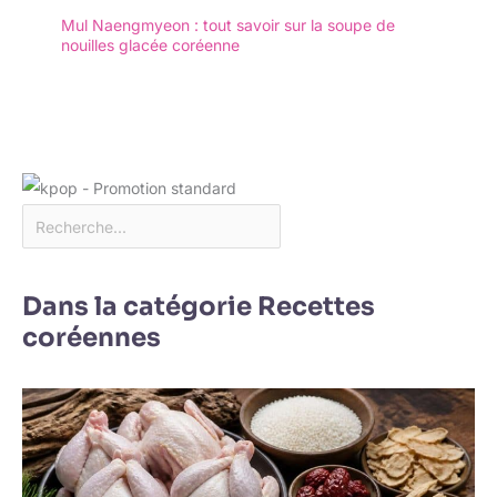
nouilles, etc. Pour la
Mul Naengmyeon : tout savoir sur la soupe de
maison, les cafés, les
nouilles glacée coréenne
hôtels ou les restaurants,
vous pouvez découvrir
différents goûts
asiatiques avec les
incroyables outils de
salle à manger tout en
dégustant de délicieux
plats.
Dans la catégorie Recettes
coréennes