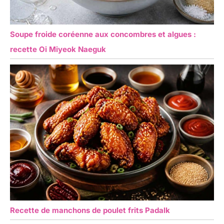
Soupe froide coréenne aux concombres et algues :
recette Oi Miyeok Naeguk
Recette de manchons de poulet frits Padalk