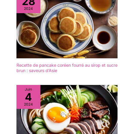
28
2024
Recette de pancake coréen fourré au sirop et sucre
brun : saveurs d’Asie
Juin
4
2024