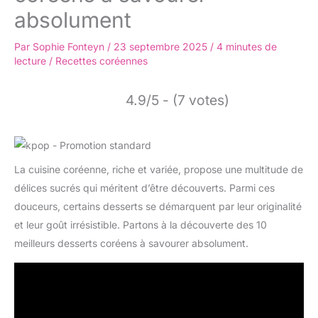
absolument
Par
Sophie Fonteyn
/
23 septembre 2025
/
4 minutes de
lecture
/
Recettes coréennes
4.9/5 - (7 votes)
La cuisine coréenne, riche et variée, propose une multitude de
délices sucrés qui méritent d’être découverts. Parmi ces
douceurs, certains desserts se démarquent par leur originalité
et leur goût irrésistible. Partons à la découverte des 10
meilleurs desserts coréens à savourer absolument.