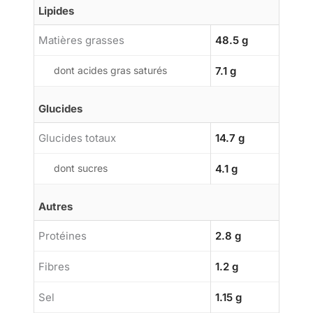
Lipides
Matières grasses
48.5 g
dont acides gras saturés
7.1 g
Glucides
Glucides totaux
14.7 g
dont sucres
4.1 g
Autres
Protéines
2.8 g
Fibres
1.2 g
Sel
1.15 g