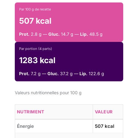
Par 100 g de recette
507 kcal
Prot.
2.8 g —
Gluc.
14.7 g —
Lip.
48.5 g
Par portion (4 parts)
1283 kcal
Prot.
7.2 g —
Gluc.
37.2 g —
Lip.
122.6 g
Valeurs nutritionnelles pour 100 g
NUTRIMENT
VALEUR
Énergie
507 kcal