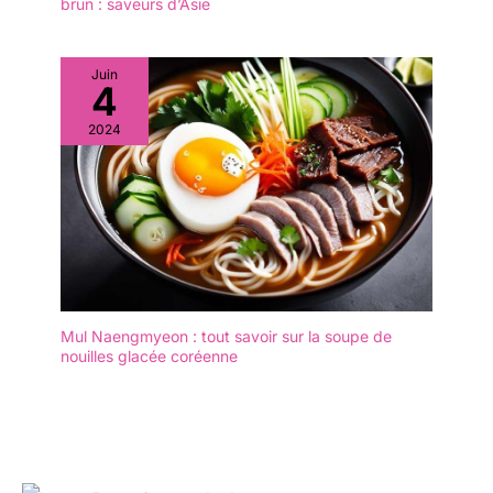
cadeau à offrir à vos amis ou
brun : saveurs d’Asie
le retournement pendant
à votre famille
la cuisson.
Juin
4
2024
Mul Naengmyeon : tout savoir sur la soupe de
nouilles glacée coréenne