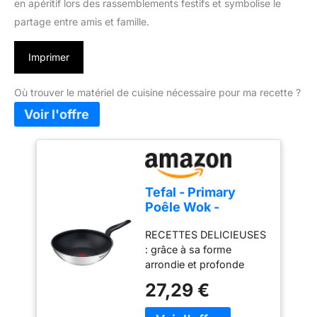
en apéritif lors des rassemblements festifs et symbolise le
partage entre amis et famille.
Imprimer
Où trouver le matériel de cuisine nécessaire pour ma recette ?
Tefal - Primary
Poêle Wok -
Antiadhésif - 28 cm
RECETTES DELICIEUSES
- Inox
: grâce à sa forme
arrondie et profonde
cette poêle wok est
27,29 €
idéale pour faire sauter
des légumes, de la