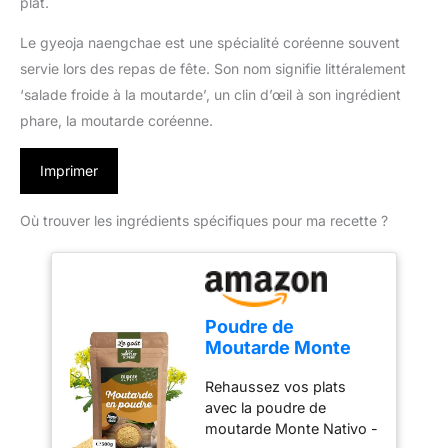
plat.
Le gyeoja naengchae est une spécialité coréenne souvent
servie lors des repas de fête. Son nom signifie littéralement
‘salade froide à la moutarde’, un clin d’œil à son ingrédient
phare, la moutarde coréenne.
Imprimer
Où trouver les ingrédients spécifiques pour ma recette ?
Poudre de
Moutarde Monte
Nativo (500g) -
Rehaussez vos plats
Moutarde en
avec la poudre de
Poudre sèche -
moutarde Monte Nativo -
Épices aromatiques