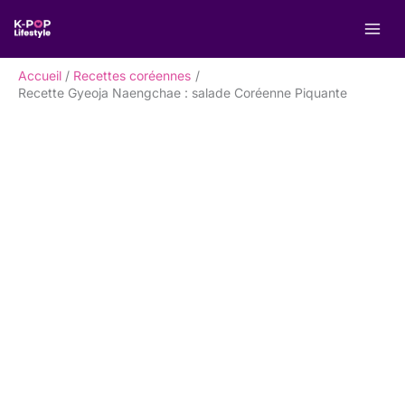
Aller
R
au
e
contenu
c
Accueil
Recettes coréennes
h
Recette Gyeoja Naengchae : salade Coréenne Piquante
e
r
c
h
e
r