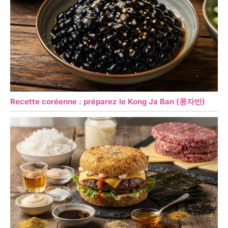
Recette coréenne : préparez le Kong Ja Ban (콩자반)