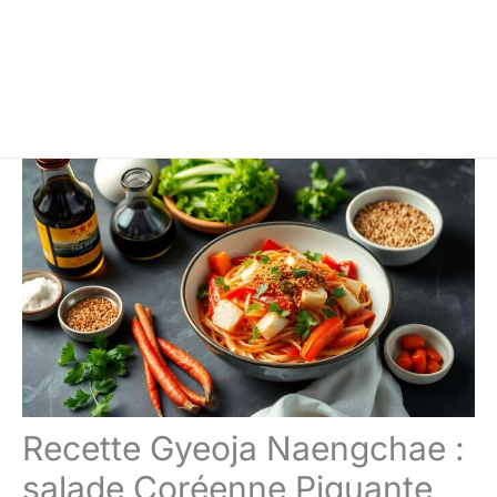
Recette Gyeoja Naengchae :
salade Coréenne Piquante