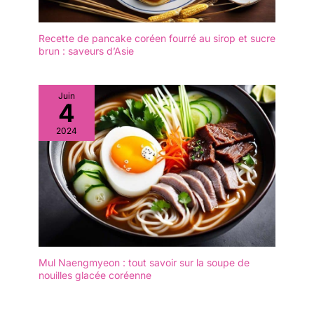
les tiges métalliques
réduit la sensation de
glissement. 【Passe au
Recette de pancake coréen fourré au sirop et sucre
brun : saveurs d’Asie
Lave-vaisselle et Facile à
Nettoyer】: Ils peuvent
être mis au lave-vaisselle
et dans l'armoire de
Juin
4
stérilisation.Résolvez
complètement le
2024
problème du nettoyage
après les repas, même le
lavage à la main ne
laissera pas de saleté et
de taches d'huile.Idéal
pour les baguettes
réutilisables. Si vous ne
voulez pas utiliser de
baguettes jetables, vous
Mul Naengmyeon : tout savoir sur la soupe de
pouvez les emmener au
nouilles glacée coréenne
travail et les laver à l'eau
après les repas pour