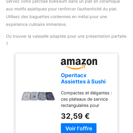
Servez votre yatchae bokkeum dans un plat en céramique
ECO-CONSEIL 1 : utiliser
élégante et les parois
aux motifs asiatiques pour renforcer l’authenticité du plat.
le Thermo-Signal permet
extérieures légèrement
de ne pas gaspiller de
brillantes du produit font
Utilisez des baguettes coréennes en métal pour une
l'énergie
de ce mortier, outre sa
expérience culinaire immersive.
fonctionnalité, une
décoration parfaite qui
Où trouver la vaisselle adaptée pour une présentation parfaite
fait bonne figure dans
?
chaque cuisine. Facile à
nettoyer : après avoir
utilisé ce produit, vous
éliminerez facilement les
résidus d'épices et
Operitacx
d'herbes en le rinçant à
Assiettes à Sushi
l'eau. Attention : Le
Rectangulaires
produit ne passe pas au
Compactes et élégantes :
Résistantes aux
lave-vaisselle. Il doit être
ces plateaux de service
Éclats en
lavé avant la première
rectangulaires pour
Céramique Bleue,
utilisation
sushis allient
Lot de 4 Pièces,
32,59 €
fonctionnalité et
Design Japonerie
élégance, convenant
Vintage et Gain de
aussi aux repas
Place pour