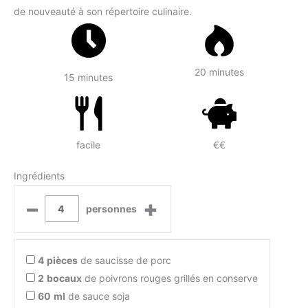
de nouveauté à son répertoire culinaire.
20 minutes
15 minutes
facile
€€
Ingrédients
–
+
personnes
4
pièces
de saucisse de porc
2
bocaux
de poivrons rouges grillés en conserve
60
ml
de sauce soja