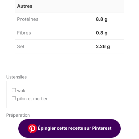
Autres
Protéines
8.8 g
Fibres
0.8 g
Sel
2.26 g
Ustensiles
wok
pilon et mortier
Préparation
Épingler cette recette sur Pinterest