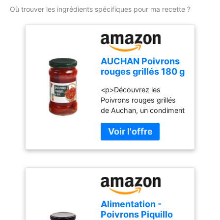
Où trouver les ingrédients spécifiques pour ma recette ?
AUCHAN Poivrons
rouges grillés 180 g
<p>Découvrez les
Poivrons rouges grillés
de Auchan, un condiment
savoureux qui apportera
une touche de couleur et
de saveur à vos plats.
</p> <p>Proposés par
Auchan, une marque
reconnue pour sa
sélection de produits de
qualité, ces poivrons
Alimentation -
rouges sont grillés à la
Poivrons Piquillo
perfection pour vous