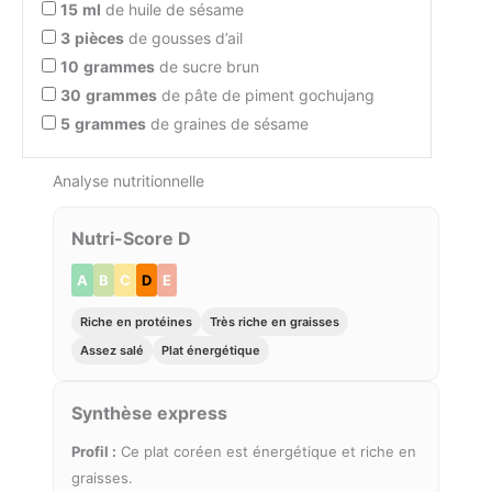
15
ml
de huile de sésame
3
pièces
de gousses d’ail
10
grammes
de sucre brun
30
grammes
de pâte de piment gochujang
5
grammes
de graines de sésame
Analyse nutritionnelle
Nutri-Score D
A
B
C
D
E
Riche en protéines
Très riche en graisses
Assez salé
Plat énergétique
Synthèse express
Profil :
Ce plat coréen est énergétique et riche en
graisses.