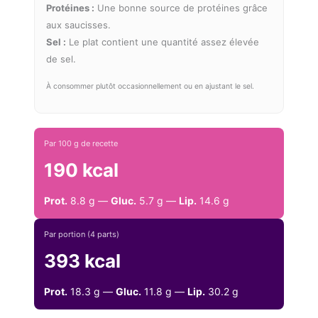
Protéines :
Une bonne source de protéines grâce
aux saucisses.
Sel :
Le plat contient une quantité assez élevée
de sel.
À consommer plutôt occasionnellement ou en ajustant le sel.
Par 100 g de recette
190 kcal
Prot.
8.8 g —
Gluc.
5.7 g —
Lip.
14.6 g
Par portion (4 parts)
393 kcal
Prot.
18.3 g —
Gluc.
11.8 g —
Lip.
30.2 g