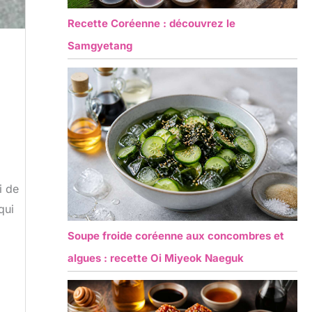
Recette Coréenne : découvrez le
Samgyetang
i de
qui
Soupe froide coréenne aux concombres et
algues : recette Oi Miyeok Naeguk