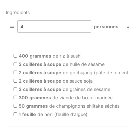
Ingrédients
–
personnes
400
grammes
de riz à sushi
2
cuillères à soupe
de huile de sésame
2
cuillères à soupe
de gochujang (pâte de piment
2
cuillères à soupe
de sauce soja
2
cuillères à soupe
de graines de sésame
300
grammes
de viande de bœuf marinée
50
grammes
de champignons shiitake séchés
1
feuille
de nori (feuille d’algue)