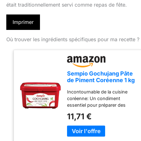
était traditionnellement servi comme repas de fête.
Imprimer
Où trouver les ingrédients spécifiques pour ma recette ?
Sempio Gochujang Pâte
de Piment Coréenne 1 kg
Incontournable de la cuisine
coréenne: Un condiment
essentiel pour préparer des
plats coréens authentiques
11,71 €
Origine du produit: Fabriqué en
Corée du Sud pour garantir
l'authenticité et la qualité
traditionnelle Profil de saveur