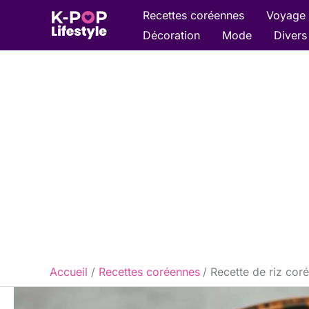
Aller
Recettes coréennes
Voyage 
au
Décoration
Mode
Divers
contenu
Accueil
Recettes coréennes
Recette de riz cor