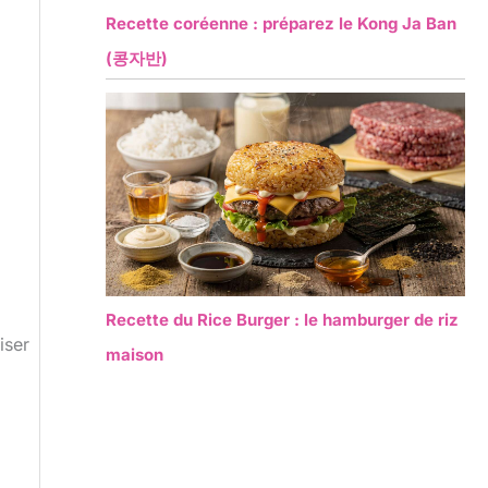
Recette coréenne : préparez le Kong Ja Ban
(콩자반)
Recette du Rice Burger : le hamburger de riz
iser
maison