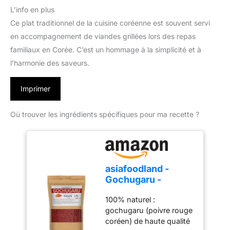
L’info en plus
Ce plat traditionnel de la cuisine coréenne est souvent servi
en accompagnement de viandes grillées lors des repas
familiaux en Corée. C’est un hommage à la simplicité et à
l’harmonie des saveurs.
Imprimer
Où trouver les ingrédients spécifiques pour ma recette ?
asiafoodland -
Gochugaru -
Poudre de piment
100% naturel :
pour kimchi - Red
gochugaru (poivre rouge
Pepper Powder, 1
coréen) de haute qualité
paquet (1 x 100g)