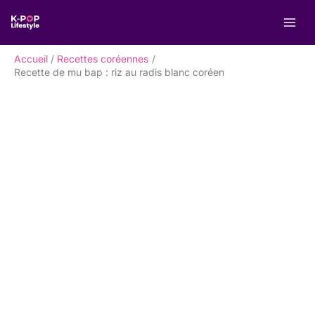
Aller
R
au
e
contenu
c
Accueil
Recettes coréennes
h
Recette de mu bap : riz au radis blanc coréen
e
r
c
h
e
r