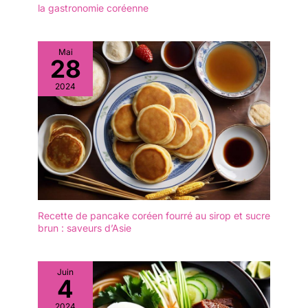
empilable et céramique
Lave-vaisselle et Facile à
la gastronomie coréenne
utiliser dans les
résistante aux hautes
Nettoyer】: Ils peuvent
restaurants et à la
températures】Les fines
être mis au lave-vaisselle
maison et bonne hygiène
lignes peintes à la main
et dans l'armoire de
Mai
pour les plats à emporter.
sur la surface offrent une
28
stérilisation.Résolvez
LONGUEUR 20 CM
adhérence antidérapante
complètement le
ÉPAISSEUR 4,5 MM :
2024
subtile pour une
problème du nettoyage
Prise en main facile,
manipulation plus sûre.
après les repas, même le
même pour les
La conception empilable
lavage à la main ne
débutants en baguettes.
économise un espace
laissera pas de saleté et
Les baguettes de moins
considérable dans les
de taches d'huile.Idéal
de 4,5 mm d'épaisseur
armoires, parfaite pour
pour les baguettes
sont difficiles à tenir.
les appartements, les
réutilisables. Si vous ne
QU'EST-CE QUE
petites cuisines et un
voulez pas utiliser de
GENROKU ? Genroku 元
rangement organisé. Ce
baguettes jetables, vous
禄 est une ère japonaise
Recette de pancake coréen fourré au sirop et sucre
bol en céramique peut
pouvez les emmener au
brun : saveurs d’Asie
de 1688 à 1704, l'âge d'or
passer au micro-ondes
travail et les laver à l'eau
de la période Edo. La
et résiste à des
après les repas pour
caractéristique des
températures allant
garder les baguettes
"baguettes Genroku" est
Juin
jusqu’à 200 °C dans les
propres. 【Diverses
4
qu'il y a une rainure au
fours traditionnels et les
Applications】 : Nos
milieu, ce qui facilite la
fours grille-pain. Il passe
2024
baguettes réutilisables