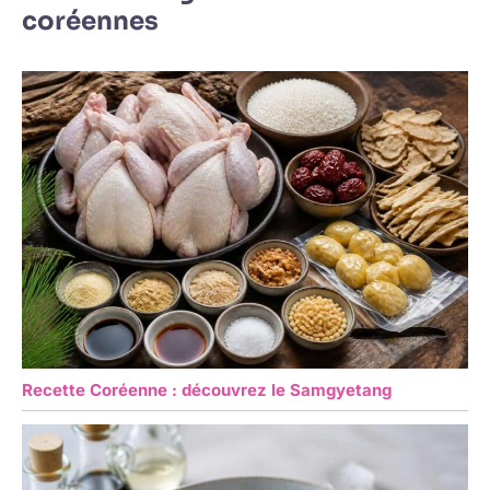
attrayante et sa
coréennes
fonctionnalité pratique,
ce set de bols constitue
un cadeau réfléchi et
remarquable pour les
emménagements, les
anniversaires, les fêtes,
et toute personne qui
apprécie les objets du
quotidien beaux et utiles.
Recette Coréenne : découvrez le Samgyetang