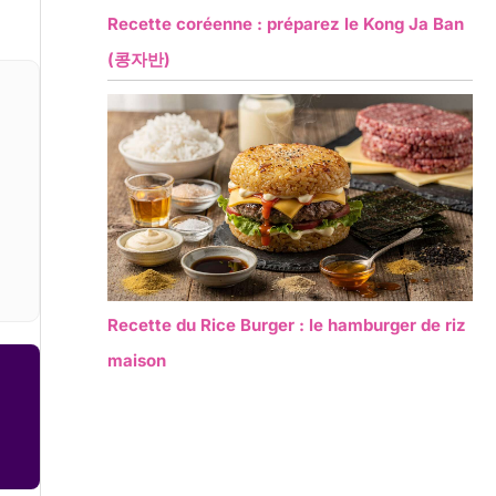
Recette coréenne : préparez le Kong Ja Ban
(콩자반)
Recette du Rice Burger : le hamburger de riz
maison