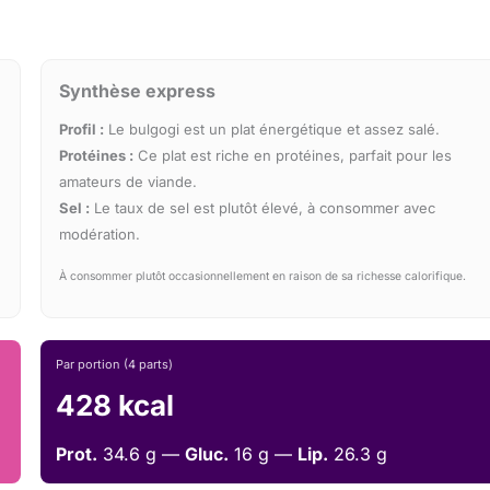
Synthèse express
Profil :
Le bulgogi est un plat énergétique et assez salé.
Protéines :
Ce plat est riche en protéines, parfait pour les
amateurs de viande.
Sel :
Le taux de sel est plutôt élevé, à consommer avec
modération.
À consommer plutôt occasionnellement en raison de sa richesse calorifique.
Par portion (4 parts)
428 kcal
Prot.
34.6 g —
Gluc.
16 g —
Lip.
26.3 g