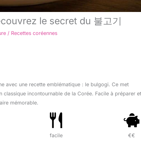
découvrez le secret du 불고기
ure
/
Recettes coréennes
ne avec une recette emblématique : le bulgogi. Ce met
 un classique incontournable de la Corée. Facile à préparer e
naire mémorable.
facile
€€