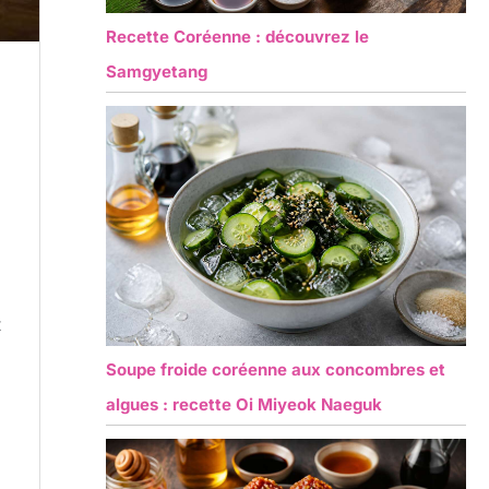
Recette Coréenne : découvrez le
Samgyetang
t
Soupe froide coréenne aux concombres et
algues : recette Oi Miyeok Naeguk