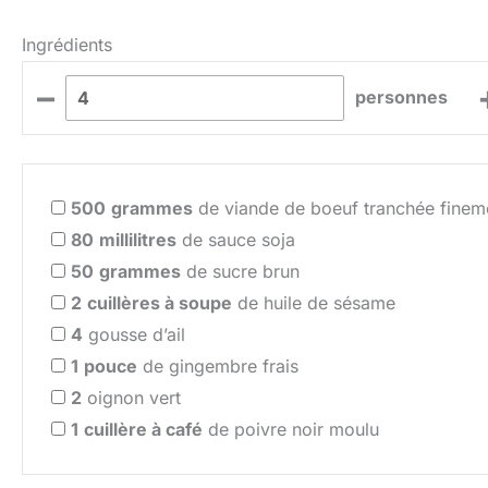
Ingrédients
–
personnes
500
grammes
de viande de boeuf tranchée finem
80
millilitres
de sauce soja
50
grammes
de sucre brun
2
cuillères à soupe
de huile de sésame
4
gousse d’ail
1
pouce
de gingembre frais
2
oignon vert
1
cuillère à café
de poivre noir moulu