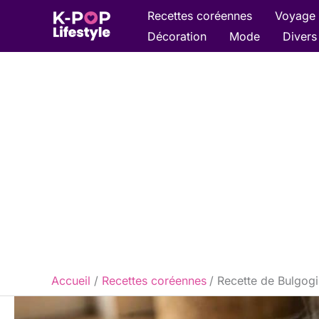
Aller
Recettes coréennes
Voyage 
au
Décoration
Mode
Divers
contenu
Accueil
Recettes coréennes
Recette de Bulgog