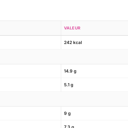
VALEUR
242 kcal
14.9 g
5.1 g
9 g
7.3 g