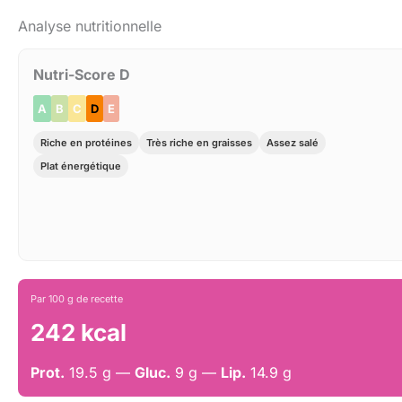
Analyse nutritionnelle
Nutri-Score D
A
B
C
D
E
Riche en protéines
Très riche en graisses
Assez salé
Plat énergétique
Par 100 g de recette
242 kcal
Prot.
19.5 g —
Gluc.
9 g —
Lip.
14.9 g