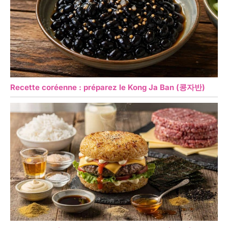
Recette coréenne : préparez le Kong Ja Ban (콩자반)