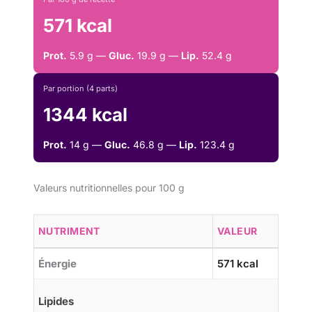
571 kcal
Prot.
5.9 g —
Gluc.
19.9 g —
Lip.
52.4 g
Par portion (4 parts)
1344 kcal
Prot.
14 g —
Gluc.
46.8 g —
Lip.
123.4 g
Valeurs nutritionnelles pour 100 g
NUTRIMENT
VALEUR
Énergie
571 kcal
Lipides