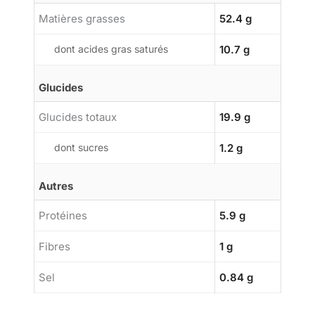
Matières grasses
52.4 g
dont acides gras saturés
10.7 g
Glucides
Glucides totaux
19.9 g
dont sucres
1.2 g
Autres
Protéines
5.9 g
Fibres
1 g
Sel
0.84 g