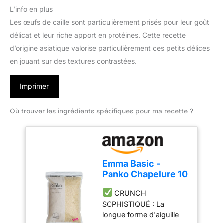
L’info en plus
Les œufs de caille sont particulièrement prisés pour leur goût
délicat et leur riche apport en protéines. Cette recette
d’origine asiatique valorise particulièrement ces petits délices
en jouant sur des textures contrastées.
Imprimer
Où trouver les ingrédients spécifiques pour ma recette ?
Emma Basic -
Panko Chapelure 10
mm super premium
CRUNCH
1kg Sac |Aiguille
SOPHISTIQUÉ : La
longue -Forme|
longue forme d'aiguille
Moins gras | Extra