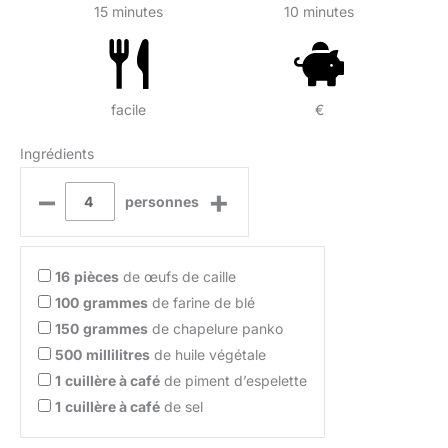
15 minutes
10 minutes
facile
€
Ingrédients
–
+
personnes
16
pièces
de œufs de caille
100
grammes
de farine de blé
150
grammes
de chapelure panko
500
millilitres
de huile végétale
1
cuillère à café
de piment d’espelette
1
cuillère à café
de sel