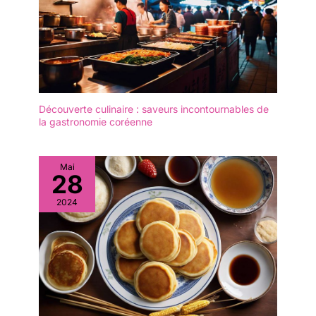
alimentaire, qui est épais,
durable, résistant à
l'usure et à la chaleur
pour garantir qu'il ne se
fissurera pas lors d'une
utilisation à long terme.
FACILE À NETTOYER:
Découverte culinaire : saveurs incontournables de
Petits bol transparent
la gastronomie coréenne
Sauces à tremper
réutilisables, ne laissant
pas facilement de graisse
Mai
ou de taches,
28
particulièrement faciles à
nettoyer à la main et au
2024
lave-vaisselle, ce qui
facilite l'entretien et le
nettoyage.
EMPILOTABLE: Mini Bol
en Verre Empilables, ils
sont très peu
encombrants et ne