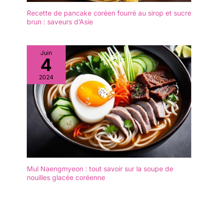
prennent pratiquement
pas de place dans votre
Recette de pancake coréen fourré au sirop et sucre
brun : saveurs d’Asie
cuisine. L'emballage est
plus serré dans une
mousse intégrale, ce qui
vous donne une plus
Juin
4
grande tranquillité
d'esprit. MULTIPLES:
2024
Mini Bols en Verre
Parfaits pour un usage
quotidien à la maison,
pour les fêtes, les repas-
partage et les aides
culinaires, etc. ; Peuvent
être utilisés pour contenir
de la confiture, du miel,
des noix, du yaourt,
Mul Naengmyeon : tout savoir sur la soupe de
remplir de sauce soja, de
nouilles glacée coréenne
vinaigre, d'huile de chili,
de vinaigrettes, mettre
des bonbons, des
chocolats, des garnitures