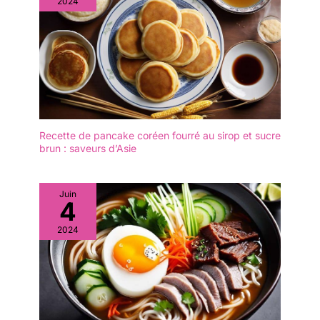
2024
sans effort. [𝐏𝐞𝐢𝐧𝐭𝐮𝐫𝐞] : La
surface en bois de
bouleau naturel de nos
bâtonnets en bois
constitue une toile idéale
pour la peinture. Que
vous souhaitiez ajouter
des couleurs vives ou
des motifs complexes,
Recette de pancake coréen fourré au sirop et sucre
brun : saveurs d’Asie
ces bâtonnets en bois
acceptent facilement la
peinture, ce qui en fait un
excellent choix pour les
Juin
4
projets artistiques.
[𝐅𝐨𝐮𝐫𝐧𝐢𝐭𝐮𝐫𝐞𝐬 𝐏𝐨𝐥𝐲𝐯𝐚𝐥𝐞𝐧𝐭𝐞𝐬
2024
𝐩𝐨𝐮𝐫 𝐋𝐞𝐬 𝐄𝐧𝐬𝐞𝐢𝐠𝐧𝐚𝐧𝐭𝐬] : Ces
baguettes rondes en
bois sont parfaites pour
les enseignants. Elles
peuvent être utilisées à
diverses fins, telles que