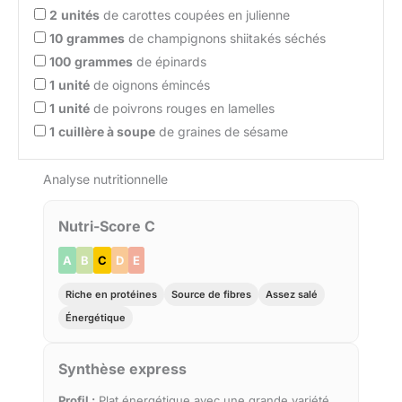
2
unités
de carottes coupées en julienne
10
grammes
de champignons shiitakés séchés
100
grammes
de épinards
1
unité
de oignons émincés
1
unité
de poivrons rouges en lamelles
1
cuillère à soupe
de graines de sésame
Analyse nutritionnelle
Nutri-Score C
A
B
C
D
E
Riche en protéines
Source de fibres
Assez salé
Énergétique
Synthèse express
Profil :
Plat énergétique avec une grande variété