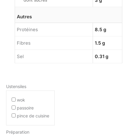
3 g
Autres
Protéines
8.5 g
Fibres
1.5 g
Sel
0.31 g
Ustensiles
wok
passoire
pince de cuisine
Préparation