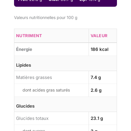
Valeurs nutritionnelles pour 100 g
NUTRIMENT
VALEUR
Énergie
186 kcal
Lipides
Matières grasses
7.4 g
dont acides gras saturés
2.6 g
Glucides
Glucides totaux
23.1 g
dont sucres