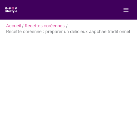
Aller
R
au
e
contenu
c
Accueil
Recettes coréennes
h
Recette coréenne : préparer un délicieux Japchae traditionnel
e
r
c
h
e
r