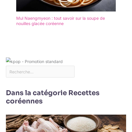
les spectacles de
marionnettes, la création
de drapeaux, les
Mul Naengmyeon : tout savoir sur la soupe de
décorations de mariage,
nouilles glacée coréenne
les accessoires pour
photos, les travaux
manuels pour enfants et
même les cadeaux faits à
la main.
Dans la catégorie Recettes
coréennes