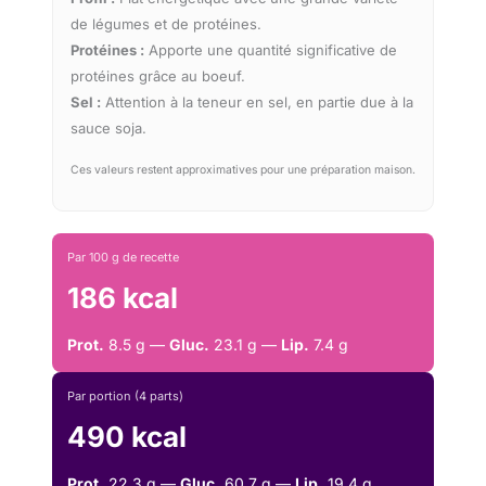
de légumes et de protéines.
Protéines :
Apporte une quantité significative de
protéines grâce au boeuf.
Sel :
Attention à la teneur en sel, en partie due à la
sauce soja.
Ces valeurs restent approximatives pour une préparation maison.
Par 100 g de recette
186 kcal
Prot.
8.5 g —
Gluc.
23.1 g —
Lip.
7.4 g
Par portion (4 parts)
490 kcal
Prot.
22.3 g —
Gluc.
60.7 g —
Lip.
19.4 g