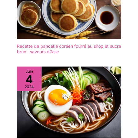
des températures
pas la situation, donc
élevées. Il suffit de les
peut également être
essuyer avec un chiffon
mieux protégé contre les
humide après utilisation.
insectes, vous pouvez
Lorsqu'ils ne sont pas
être sûr que vous
utilisés, ils se plient de
pouvez profiter de la
manière compacte pour
nourriture dans un
un rangement pratique.
Recette de pancake coréen fourré au sirop et sucre
environnement sain et
brun : saveurs d’Asie
【Pratiques】 : Set de
sûr.
table lavable Légers et
peu encombrants, ils
peuvent être rangés à
Juin
4
plat ou pliés. Idéaux pour
un usage quotidien ainsi
2024
que pour les occasions
spéciales telles que les
réunions de famille, les
fêtes ou les barbecues.