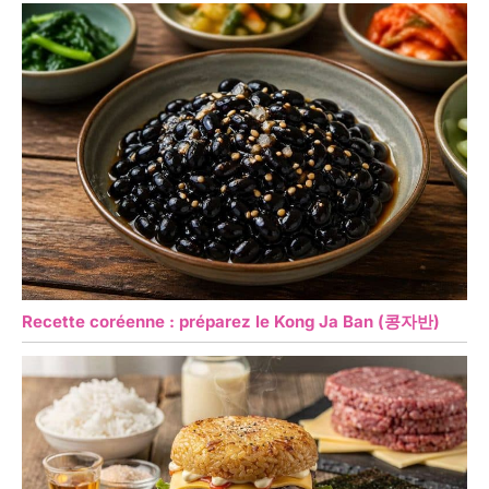
Recette coréenne : préparez le Kong Ja Ban (콩자반)