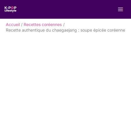
Aller
R
au
e
contenu
c
Accueil
Recettes coréennes
h
Recette authentique du chaegaejang : soupe épicée coréenne
e
r
c
h
e
r