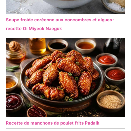
Soupe froide coréenne aux concombres et algues :
recette Oi Miyeok Naeguk
Recette de manchons de poulet frits Padalk