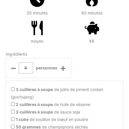
30 minutes
60 minutes
moyen
€€
Ingrédients
–
+
personnes
3
cuillères à soupe
de pâte de piment coréen
(gochujang)
2
cuillères à soupe
de huile de sésame
3
cuillères à soupe
de sauce soja
1
cube
de bouillon de bœuf en poudre
50
grammes
de champignons séchés