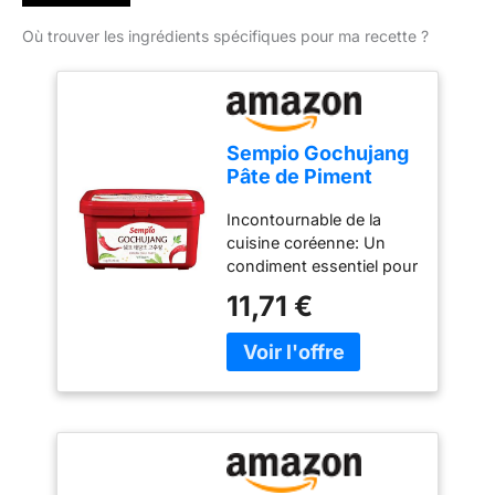
Où trouver les ingrédients spécifiques pour ma recette ?
Sempio Gochujang
Pâte de Piment
Coréenne 1 kg
Incontournable de la
cuisine coréenne: Un
condiment essentiel pour
préparer des plats
11,71 €
coréens authentiques
Origine du produit:
Fabriqué en Corée du
Sud pour garantir
l'authenticité et la qualité
traditionnelle Profil de
saveur unique: La pâte
permet de donner à vos