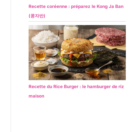
Recette coréenne : préparez le Kong Ja Ban
(콩자반)
Recette du Rice Burger : le hamburger de riz
maison
.