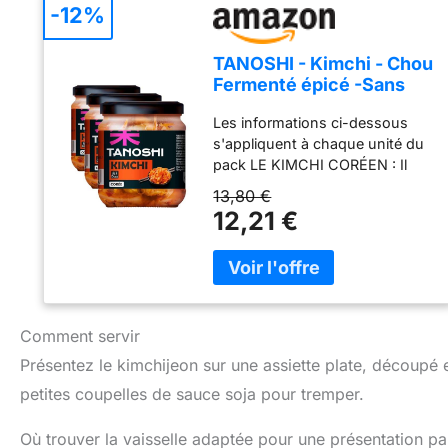
-12%
TANOSHI - Kimchi - Chou
Fermenté épicé -Sans
Glutamate Ajouté -
Les informations ci-dessous
Accompagnement Pour
s'appliquent à chaque unité du
Une Touche Coréenne -
pack LE KIMCHI CORÉEN : Il
le pot de 330g (Lot de 3)
apportera une touche coréenne
13,80 €
à vos repas. Il peut être
12,21 €
consommé tel quel ou bien être
intégré à une préparation afin
de lui conférer une saveur
légèrement pimentée et épicée.
LES ATOUTS DU KIMCHI :Un
véritable trésor national, le
Comment servir
Kimchi coréen est ce chou
Présentez le kimchijeon sur une assiette plate, découpé 
fermenté et épicé qui se
petites coupelles de sauce soja pour tremper.
consomme comme
accompagnement ou dans une
Où trouver la vaisselle adaptée pour une présentation par
préparation. COMMENT