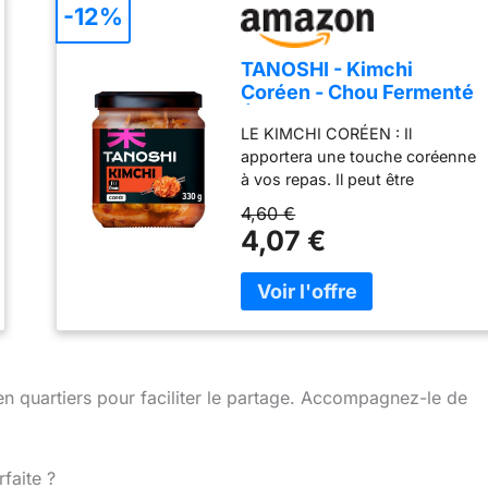
-12%
TANOSHI - Kimchi
Coréen - Chou Fermenté
Épicé - 330 g
LE KIMCHI CORÉEN : Il
apportera une touche coréenne
à vos repas. Il peut être
consommé tel quel ou bien être
4,60 €
intégré à une préparation afin
4,07 €
de lui conférer une saveur
légèrement pimentée et épicée.
LES ATOUTS DU KIMCHI :Un
véritable trésor national, le
Kimchi coréen est ce chou
fermenté et épicé qui se
consomme comme
en quartiers pour faciliter le partage. Accompagnez-le de
accompagnement ou dans une
préparation. COMMENT
PRÉPARER LE KIMCHI: Idéal
faite ?
pour cuisiner tout plat coréen à