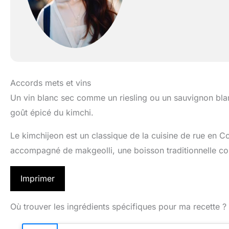
Accords mets et vins
Un vin blanc sec comme un riesling ou un sauvignon blan
goût épicé du kimchi.
Le kimchijeon est un classique de la cuisine de rue en C
accompagné de makgeolli, une boisson traditionnelle co
Imprimer
Où trouver les ingrédients spécifiques pour ma recette ?