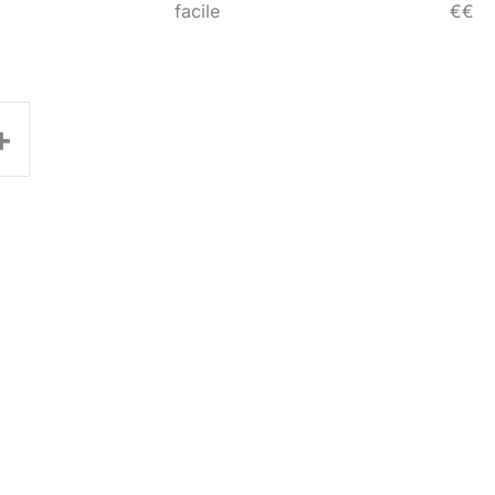
facile
€€
+