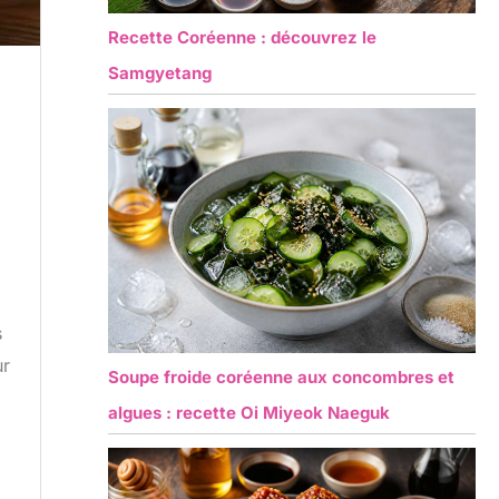
Recette Coréenne : découvrez le
Samgyetang
s
ur
Soupe froide coréenne aux concombres et
algues : recette Oi Miyeok Naeguk