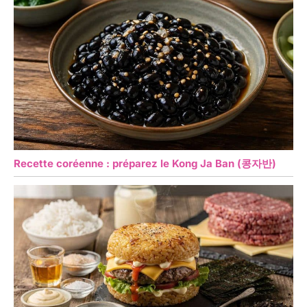
Recette coréenne : préparez le Kong Ja Ban (콩자반)