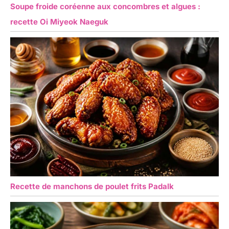
Soupe froide coréenne aux concombres et algues :
recette Oi Miyeok Naeguk
Recette de manchons de poulet frits Padalk