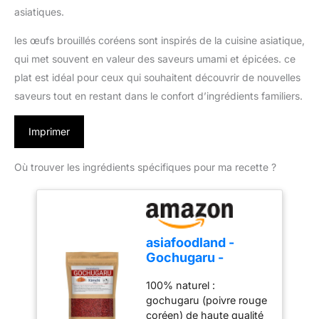
asiatiques.
les œufs brouillés coréens sont inspirés de la cuisine asiatique,
qui met souvent en valeur des saveurs umami et épicées. ce
plat est idéal pour ceux qui souhaitent découvrir de nouvelles
saveurs tout en restant dans le confort d’ingrédients familiers.
Imprimer
Où trouver les ingrédients spécifiques pour ma recette ?
asiafoodland -
Gochugaru -
Poudre de piment
100% naturel :
pour kimchi - Red
gochugaru (poivre rouge
Pepper Powder, 1
coréen) de haute qualité
paquet (1 x 100g)