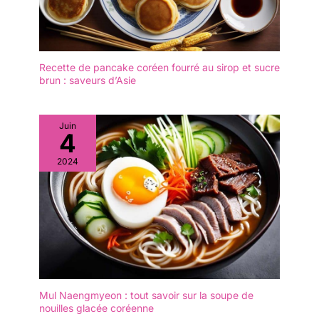
baguettes ont un motif
plats asiatiques comme
différent La gravure sur
les sushis, les marmites,
les tiges métalliques
le riz, les ramen, les
réduit la sensation de
nouilles, etc. Pour la
glissement. 【Passe au
Recette de pancake coréen fourré au sirop et sucre
maison, les cafés, les
brun : saveurs d’Asie
Lave-vaisselle et Facile à
hôtels ou les restaurants,
Nettoyer】: Ils peuvent
vous pouvez découvrir
être mis au lave-vaisselle
différents goûts
et dans l'armoire de
Juin
asiatiques avec les
4
stérilisation.Résolvez
incroyables outils de
complètement le
2024
salle à manger tout en
problème du nettoyage
dégustant de délicieux
après les repas, même le
plats.
lavage à la main ne
laissera pas de saleté et
de taches d'huile.Idéal
pour les baguettes
réutilisables. Si vous ne
voulez pas utiliser de
baguettes jetables, vous
Mul Naengmyeon : tout savoir sur la soupe de
pouvez les emmener au
nouilles glacée coréenne