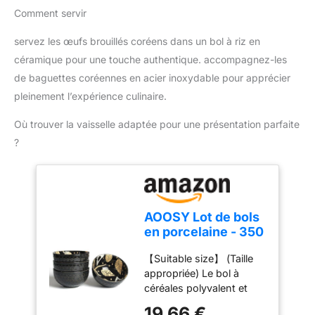
qualité. Nous avons de
Comment servir
𝗔𝗨𝗧𝗛𝗘𝗡𝗧𝗜𝗤𝗨𝗘 É𝗣𝗜𝗖𝗘
nombreuses années
𝗗𝗘 𝗖𝗨𝗜𝗦𝗜𝗡𝗘 – Un
d'expérience et
servez les œufs brouillés coréens dans un bol à riz en
incontournable pour le
d'expertise dans le
Chili con Carne, les
céramique pour une touche authentique. accompagnez-les
secteur.
marinades épicées et les
de baguettes coréennes en acier inoxydable pour apprécier
currys. Sa texture fine
pleinement l’expérience culinaire.
permet une diffusion
homogène de la chaleur
Où trouver la vaisselle adaptée pour une présentation parfaite
dans toutes vos
?
recettes. 𝗣𝗨𝗥 𝗘𝗧
𝗡𝗔𝗧𝗨𝗥𝗘𝗟 À 𝟭𝟬𝟬% –
Récolté avec soin, notre
piment est garanti sans
colorants, sans
AOOSY Lot de bols
conservateurs et sans
en porcelaine - 350
OGM. Profitez du goût
ml - Bol à riz, soupe
pur du poivre de
【Suitable size】 (Taille
et salade en
Cayenne sans aucun
appropriée) Le bol à
porcelaine et
agent de remplissage.
céréales polyvalent et
céramique pour
𝗨𝗧𝗜𝗟𝗜𝗦𝗔𝗧𝗜𝗢𝗡
coloré a un diamètre de
salade, soupes,
19,66 €
𝗣𝗢𝗟𝗬𝗩𝗔𝗟𝗘𝗡𝗧𝗘 – Idéal