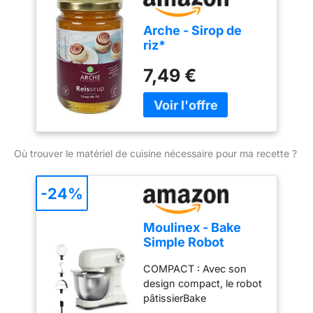
tartiner. Fabriqué à partir
de riz bio de haute
Arche - Sirop de
qualité pour une douceur
riz*
naturelle et légère.
7,49 €
Où trouver le matériel de cuisine nécessaire pour ma recette ?
-24%
Moulinex - Bake
Simple Robot
Pâtissier compact
COMPACT : Avec son
fouet, batteur et
design compact, le robot
crochet
pâtissierBake
Simples'adapte