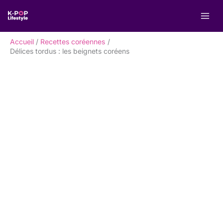
Aller
R
au
e
contenu
c
Accueil
Recettes coréennes
h
Délices tordus : les beignets coréens
e
r
c
h
e
r