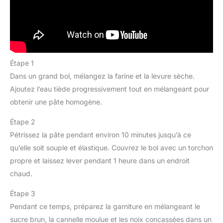
Étape 1
Dans un grand bol, mélangez la farine et la levure sèche.
Ajoutez l’eau tiède progressivement tout en mélangeant pour
obtenir une pâte homogène.
Étape 2
Pétrissez la pâte pendant environ 10 minutes jusqu’à ce
qu’elle soit souple et élastique. Couvrez le bol avec un torchon
propre et laissez lever pendant 1 heure dans un endroit
chaud.
Étape 3
Pendant ce temps, préparez la garniture en mélangeant le
sucre brun, la cannelle moulue et les noix concassées dans un