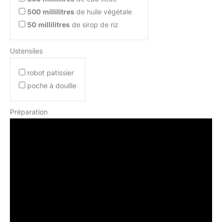
500
millilitres
de huile végétale
50
millilitres
de sirop de riz
Ustensiles
robot patissier
poche à douille
Préparation