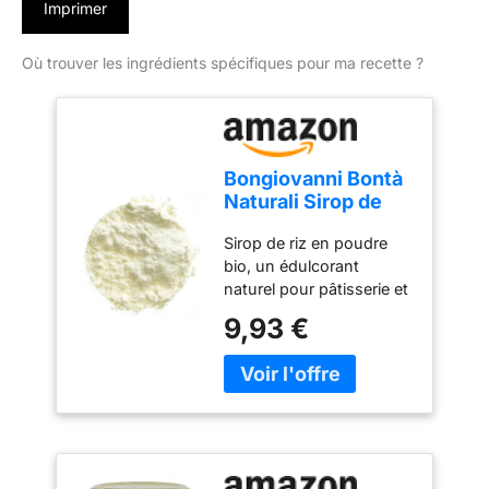
Imprimer
Où trouver les ingrédients spécifiques pour ma recette ?
Bongiovanni Bontà
Naturali Sirop de
Riz en Poudre Bio
Sirop de riz en poudre
1Kg
bio, un édulcorant
naturel pour pâtisserie et
cuisine. Pack de 1 kg
9,93 €
adapté à un usage
domestique,
boulangeries et recettes
saines. Facile à
dissoudre et à mélanger,
parfait pour desserts,
boissons et pâtes à