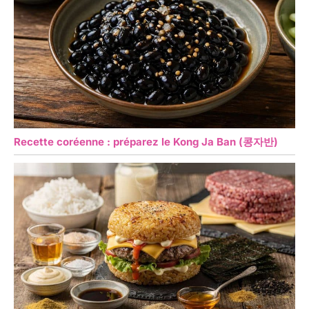
Recette coréenne : préparez le Kong Ja Ban (콩자반)