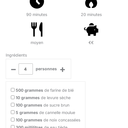
90 minutes
20 minutes
moyen
€€
Ingrédients
–
+
personnes
500
grammes
de farine de blé
10
grammes
de levure sèche
100
grammes
de sucre brun
5
grammes
de cannelle moulue
100
grammes
de noix concassées
300
millilitres
de eau tiède