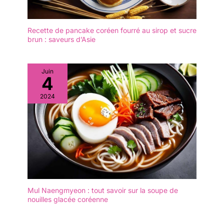
pain, les fruits, les
gâteaux, les olives, les
sushis, les desserts ou
Recette de pancake coréen fourré au sirop et sucre
brun : saveurs d’Asie
comme pièce maîtresse
au milieu de la table
Juin
4
2024
Mul Naengmyeon : tout savoir sur la soupe de
nouilles glacée coréenne