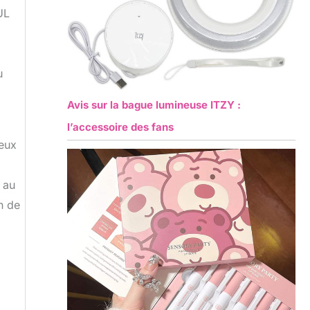
UL
u
Avis sur la bague lumineuse ITZY :
l’accessoire des fans
reux
 au
n de