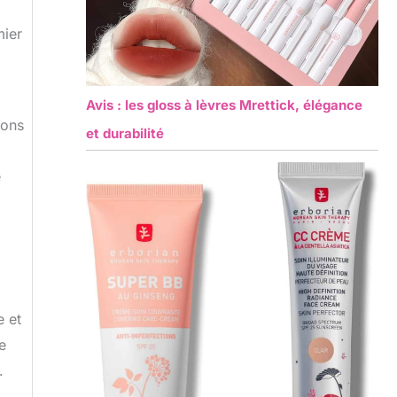
mier
Avis : les gloss à lèvres Mrettick, élégance
ions
et durabilité
e
e et
e
.