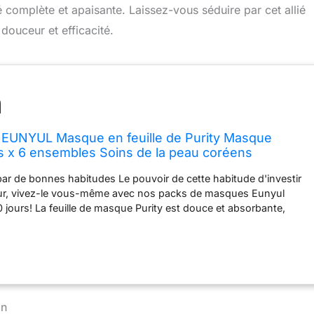
é complète et apaisante. Laissez-vous séduire par cet allié
douceur et efficacité.
 EUNYUL Masque en feuille de Purity Masque
s x 6 ensembles Soins de la peau coréens
 par de bonnes habitudes Le pouvoir de cette habitude d'investir
our, vivez-le vous-même avec nos packs de masques Eunyul
0 jours! La feuille de masque Purity est douce et absorbante,
e peau de rester confortable. Il épouse parfaitement votre visage
r l'hydratation de votre peau. SOLUTION INTENSIVE: Pour vous
 meilleur pour votre teint unique parmi huit masques différents
TE: à appliquer sur votre cou ou votre corps avec une grande
e riche en nutriments et à haute concentration
in