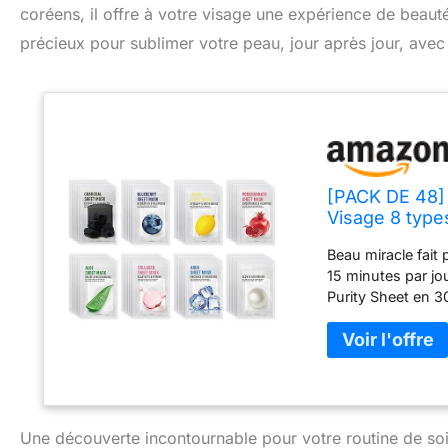
coréens, il offre à votre visage une expérience de beaut
précieux pour sublimer votre peau, jour après jour, avec 
[PACK DE 48]
Visage 8 type
Beau miracle fait
15 minutes par j
Purity Sheet en 3
permettant à votr
pour reconstitue
aider à choisir le
ESSENCE SUFFISAN
quantité d'essenc
Une découverte incontournable pour votre routine de so