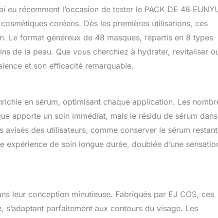
 j’ai eu récemment l’occasion de tester le PACK DE 48 EUNY
 cosmétiques coréens. Dès les premières utilisations, ces
n. Le format généreux de 48 masques, répartis en 8 types
oins de la peau. Que vous cherchiez à hydrater, revitaliser o
alence et son efficacité remarquable.
enrichie en sérum, optimisant chaque application. Les nomb
sque apporte un soin immédiat, mais le résidu de sérum dans
ls avisés des utilisateurs, comme conserver le sérum restant
une expérience de soin longue durée, doublée d’une sensatio
ns leur conception minutieuse. Fabriqués par EJ COS, ces
e, s’adaptant parfaitement aux contours du visage. Les