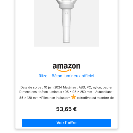
activer le mode Bluetooth
Installation de l'application :
pour les utilisateurs Android,
téléchargez et installez
l'application « BABYMONSTER
LIGHT STICK » depuis le
Google Play Store, pour les
utilisateurs iOS, téléchargez et
installez l'application «
BABYMONSTER LIGHT STICK »
depuis l'App Store.
Riize - Bâton lumineux officiel
Date de sortie : 10 juin 2024 Matériau : ABS, PC, nylon, papier
Dimensions : bâton lumineux : 95 x 95 x 250 mm - Autocollant :
85 x 120 mm *Piles non incluses*
cokodive est membre de
la famille Hanteo 2023 et les articles de la boutique seront
certainement reflétés sur le tableau Hanteo. 2023HANTEO
53,65 €
FAMILY NO. HF0082CKD001
PERSONNALISATION ET
DROITS Veuillez noter que les droits d'importation, les taxes et
les frais ne sont pas inclus dans le prix de l'article. Les frais
sont la responsabilité de l'acheteur.