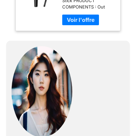
Stick PRODUCT
COMPONENTS : Out
Box, Light Stick, Strap,
QSG + 1 Special
Miniature Keyring (Only
KPOP TREND GIFT)
NORMAL MODE : Press
the button to turn on the
power. Each time you
press the button, the
LED mode changes in
the following order.
CENTRAL CONTROL
MODE : Inserting AAA
size batteries into Light
Stick after entering the
concert hall press the
button once to control it
automatically. (While it is
being contolled at the
concert hall, you cannot
change the color by