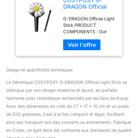
COSYPOSY G-
DRAGON Official
Light Stick + 1
G-DRAGON Official Light
Miniature Keyring
Stick PRODUCT
COMPONENTS : Out
Box, Light Stick, Strap,
QSG + 1 Special
Miniature Keyring (Only
KPOP TREND GIFT)
NORMAL MODE : Press
Design et spécificités techniques
the button to turn on the
power. Each time you
Le Générique COSYPOSY G-DRAGON Official Light Stick se
press the button, the
LED mode changes in
distingue par son design moderne et épuré, en parfaite
the following order.
harmonie avec l’esthétique recherchée par les fans de K-pop.
CENTRAL CONTROL
Avec des dimensions de colis de 27 x 17 x 10 cm et un poids
MODE : Inserting AAA
de 520 grammes, il est à la fois compact et léger, facilitant
size batteries into Light
Stick after entering the
ainsi son transport lors des concerts ou événements. Fabriqué
concert hall press the
en Corée, ce light stick est conforme aux standards de qualité
button once to control it