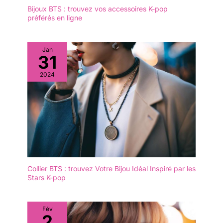
Bijoux BTS : trouvez vos accessoires K-pop
préférés en ligne
Jan
31
2024
Collier BTS : trouvez Votre Bijou Idéal Inspiré par les
Stars K-pop
Fév
2