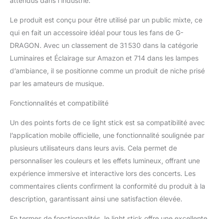
attendus dans l’industrie.
automatically. (While it is
being contolled at the
Le produit est conçu pour être utilisé par un public mixte, ce
concert hall, you cannot
qui en fait un accessoire idéal pour tous les fans de G-
change the color by
DRAGON. Avec un classement de 31 530 dans la catégorie
pressing the button.)
Luminaires et Éclairage sur Amazon et 714 dans les lampes
d’ambiance, il se positionne comme un produit de niche prisé
par les amateurs de musique.
Fonctionnalités et compatibilité
Un des points forts de ce light stick est sa compatibilité avec
l’application mobile officielle, une fonctionnalité soulignée par
plusieurs utilisateurs dans leurs avis. Cela permet de
personnaliser les couleurs et les effets lumineux, offrant une
expérience immersive et interactive lors des concerts. Les
commentaires clients confirment la conformité du produit à la
description, garantissant ainsi une satisfaction élevée.
En termes de fonctionnalités, le light stick offre une excellente