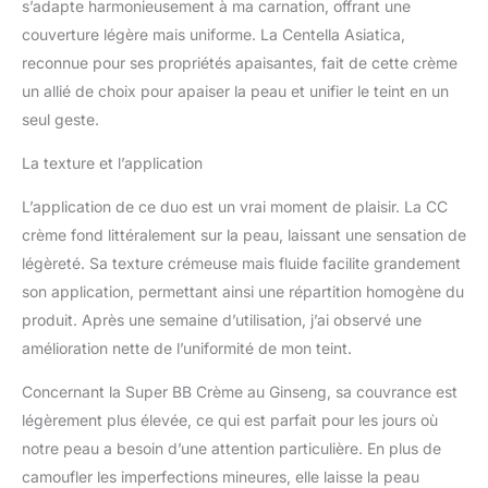
s’adapte harmonieusement à ma carnation, offrant une
laissera votre peau
couverture légère mais uniforme. La Centella Asiatica,
impeccable. Principaux
reconnue pour ses propriétés apaisantes, fait de cette crème
ingrédients : la BB crème
Erborian est très
un allié de choix pour apaiser la peau et unifier le teint en un
concentrée dans les
seul geste.
herbes utilisées dans les
soins de la peau coréen :
La texture et l’application
le ginseng, avec ses
bienfaits lissants et
L’application de ce duo est un vrai moment de plaisir. La CC
revitalisants ; la
crème fond littéralement sur la peau, laissant une sensation de
niacinamide pour réduire
légèreté. Sa texture crémeuse mais fluide facilite grandement
les imperfections ; anti-
son application, permettant ainsi une répartition homogène du
inflammatoires réglisse et
gingembre et contre les
produit. Après une semaine d’utilisation, j’ai observé une
radicaux libres pour un
amélioration nette de l’uniformité de mon teint.
effet apaisant ; le dioxyde
de titane, un protecteur
Concernant la Super BB Crème au Ginseng, sa couvrance est
solaire
légèrement plus élevée, ce qui est parfait pour les jours où
notre peau a besoin d’une attention particulière. En plus de
camoufler les imperfections mineures, elle laisse la peau