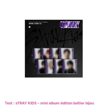
Test : sTRAY KIDS – mini album édition boîtier bijou