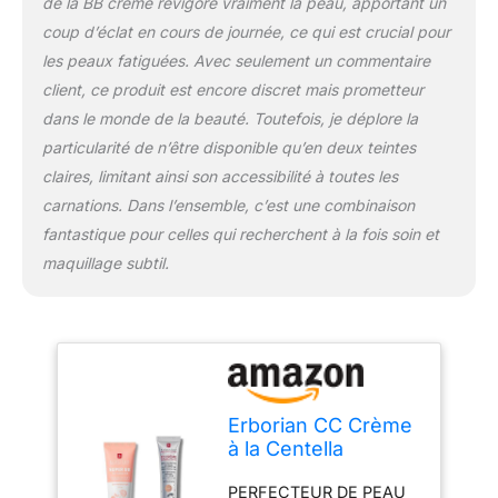
de la BB crème revigore vraiment la peau, apportant un
de titane, un protecteur
coup d’éclat en cours de journée, ce qui est crucial pour
solaire
les peaux fatiguées. Avec seulement un commentaire
client, ce produit est encore discret mais prometteur
dans le monde de la beauté. Toutefois, je déplore la
particularité de n’être disponible qu’en deux teintes
claires, limitant ainsi son accessibilité à toutes les
carnations. Dans l’ensemble, c’est une combinaison
fantastique pour celles qui recherchent à la fois soin et
maquillage subtil.
Erborian CC Crème
à la Centella
Asiatica -
PERFECTEUR DE PEAU
Maquillage pour le