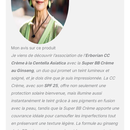
et améliore la texture et la
qualité de votre peau.
Douce et éclatante, la
finition légère de ce
correcteur de teint
laissera votre peau
impeccable. Principaux
ingrédients : la BB crème
Mon avis sur ce produit
Erborian est très
Je viens de découvrir l’association de l’
Erborian CC
concentrée dans les
Crème à la Centella Asiatica
avec la
Super BB Crème
herbes utilisées dans les
au Ginseng
, un duo qui promet un teint lumineux et
soins de la peau coréen :
le ginseng, avec ses
soigné, et je dois dire que je suis impressionnée. La CC
bienfaits lissants et
Crème, avec son
SPF 25
, offre non seulement une
revitalisants ; la
protection solaire bienvenue, mais illumine aussi
niacinamide pour réduire
instantanément le teint grâce à ses pigments en fusion
les imperfections ; anti-
avec la peau, tandis que la Super BB Crème apporte une
inflammatoires réglisse et
gingembre et contre les
couvrance idéale pour camoufler les imperfections tout
radicaux libres pour un
en préservant une texture légère. La formule au ginseng
effet apaisant ; le dioxyde