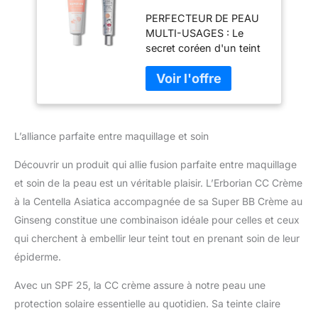
Asiatica -
PERFECTEUR DE PEAU
Maquillage pour le
MULTI-USAGES : Le
Teint et Soin
secret coréen d'un teint
Illuminateur - SPF
visiblement parfait est à
25 - Clair 45 ml +
vous grâce à la célèbre
Erborian Super BB
CC Crème Erborian. Cet
Crème au Ginseng -
illuminateur de teint
Clair 40 ml
haute définition, à la
L’alliance parfaite entre maquillage et soin
texture ultra fine,
contient des pigments
Découvrir un produit qui allie fusion parfaite entre maquillage
pour sublimer
l'apparence de votre
et soin de la peau est un véritable plaisir. L’Erborian CC Crème
peau. La CC crème
à la Centella Asiatica accompagnée de sa Super BB Crème au
Erborian est l'alliance
Ginseng constitue une combinaison idéale pour celles et ceux
parfaite entre soin et
qui cherchent à embellir leur teint tout en prenant soin de leur
maquillage : elle enrichie
et améliore la texture et la
épiderme.
qualité de votre peau.
Avec un SPF 25, la CC crème assure à notre peau une
Douce et éclatante, la
finition légère de ce
protection solaire essentielle au quotidien. Sa teinte claire
correcteur de teint