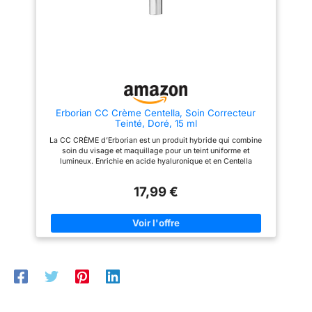
peaux sensibles et adaptée à
tous les types de peau,
assurant un confort et une
respirabilité toute la journée
【Application Facile & Fini
Naturel】 : Le maquillage léger
pour jambes s’applique
facilement. Appliquez
uniformément, laissez poser 5 à
10 minutes pour fixer, puis
Erborian CC Crème Centella, Soin Correcteur
tapotez doucement pour un
Teinté, Doré, 15 ml
mélange homogène et sans
traces. Sèche avec un fini mat
La CC CRÈME d’Erborian est un produit hybride qui combine
confortable et naturel qui
soin du visage et maquillage pour un teint uniforme et
ressemble et se sent comme
lumineux. Enrichie en acide hyaluronique et en Centella
votre propre peau 【Résistant
Asiatica, elle offre une hydratation longue durée tout en
au Transfert & Anti-Bavure】 :
apaisant la peau Action sur la peau : Grâce à l’acide
Le fond de teint corporel avec
17,99 €
hyaluronique et à la Centella Asiatica, la CC Crème hydrate
formule innovante résiste au
intensément la peau tout en améliorant sa texture. Ces actifs
transfert sur les vêtements,
agissent en synergie pour calmer et revitaliser l’épiderme
meubles ou maillots de bain une
Mode d’utilisation : Pour un résultat optimal, appliquer la CC
fois fixé. Profitez des câlins, de
Crème sur l’ensemble du visage et du cou, puis masser
la position assise, des
doucement afin de libérer les pigments encapsulés Bénéfices
vêtements serrés ou des
du produit : La CC Crème d’Erborian offre de nombreux
mouvements actifs sans
avantages : hydratation longue durée 24 h, correction du teint
craindre les taches ou la
et amélioration de la texture de la peau Produits non testés sur
couverture brouillée
les animaux : La CC Crème d’Erborian n’est pas testée sur les
【Polyvalent pour Toutes les
animaux. La marque s’engage pour une cosmétique éthique et
Occasions】 : Ce maquillage
responsable
imperméable pour jambes est