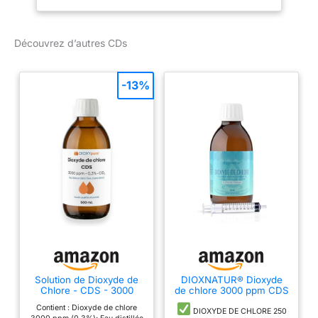
Découvrez d’autres CDs
-13%
Solution de Dioxyde de
DIOXNATUR® Dioxyde
Chlore - CDS - 3000
de chlore 3000 ppm CDS
ppm - Gaz dissous dans
250 ml. Seringue de 10
Contient : Dioxyde de chlore
l'eau (sans résidu) -
ml incluse. Étiquette FR.
DIOXYDE DE CHLORE 250