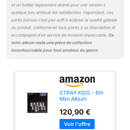
et un boîtier légèrement abîmé pour une version a
quelque peu atténué ma satisfaction. Cependant, ces
petits bémols n’ont pas suffi à éclipser la qualité globale
du produit, conforme en tous points à sa description et
accompagné d’un service de livraison impeccable.
Ce
mini-album reste une pièce de collection
incontournable pour tout amateur du genre.
STRAY KIDS - 6th
Mini Album
Oddinary Jewel
120,90 €
Case version CD (8
versions SET)