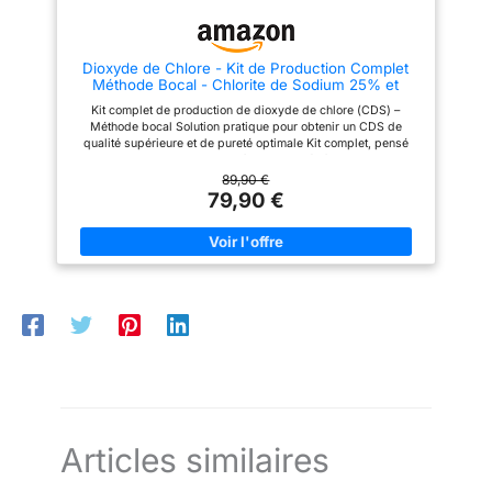
Dioxyde de Chlore - Kit de Production Complet
Méthode Bocal - Chlorite de Sodium 25% et
Acide chlorhydrique 4% - Fabrication du CDS
Kit complet de production de dioxyde de chlore (CDS) –
(réactifs + Accessoires)
Méthode bocal Solution pratique pour obtenir un CDS de
qualité supérieure et de pureté optimale Kit complet, pensé
pour une production de CDS sûre et adaptée à vos besoins Le
kit comprend : -2 flacons en verre de 500 mL, contenant les
89,90 €
réactifs : 1 flacon de chlorite de sodium (NaClO₂) à 25 % 1
79,90 €
flacon d’acide chlorhydrique (HCl) à 4 % -1 bocal en verre
résistant de 500 mL + joint en silicone -1 verre résistant -1
flacon vide en verre avec bouchon extra-étanche -1 gobelet
doseur de 20 mL
Articles similaires