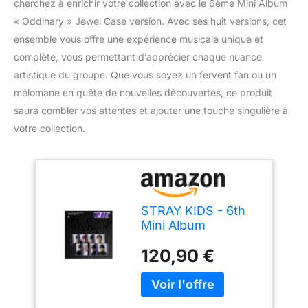
cherchez à enrichir votre collection avec le 6ème Mini Album
« Oddinary » Jewel Case version. Avec ses huit versions, cet
ensemble vous offre une expérience musicale unique et
complète, vous permettant d’apprécier chaque nuance
artistique du groupe. Que vous soyez un fervent fan ou un
mélomane en quête de nouvelles découvertes, ce produit
saura combler vos attentes et ajouter une touche singulière à
votre collection.
STRAY KIDS - 6th
Mini Album
Oddinary Jewel
120,90 €
Case version CD (8
versions SET)