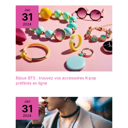
Jan
31
2024
Bijoux BTS : trouvez vos accessoires K-pop
préférés en ligne
Jan
31
2024