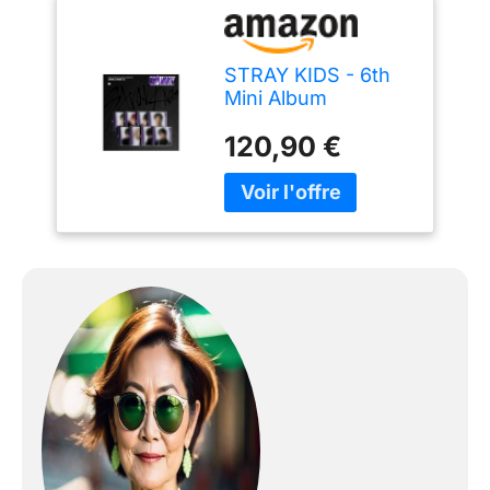
STRAY KIDS - 6th
Mini Album
Oddinary Jewel
120,90 €
Case version CD (8
versions SET)