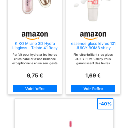
KIKO Milano 3D Hydra
essence gloss lèvres 101
Lipgloss - Teinte 41 Rosy
JUICY BOMB shiny
Glares
lipgloss 101 Lovely - 10 ml
Parfait pour hydrater les lèvres
Fini ultra-brillant : les gloss
et les habiller d'une brillance
JUICY BOMB shiny vous
exceptionnelle en un seul geste
garantissent des lèvres
et avec un seul produit Sa
magnifiquement brillantes en un
formule hydratante est enrichie
clin d'œil – sans aucun effet
9,75 €
1,69 €
en huile de maracuja Sa texture
collant ! Idéal pour tous ceux
confortable offre aux lèvres un
qui aiment la brillance Un
incroyable effet de volume et
parfum frais et fruité : notre
les laisse douces et éclatantes
gloss est parfumé et te plonge
Son flacon en édition limitée, au
instantanément dans l'ambiance
design élégant et aux détails
estivale – pour une bonne
couleur or rose, le rend iconique
humeur et des lèvres brillantes
-40%
et précieux Testé sous contrôle
en quelques secondes Facile à
dermatologique
utiliser : grâce à son embout
biseauté, ce gloss s'applique
avec précision sans coller. Il se
glisse facilement dans ton sac à
main et est idéal pour tes