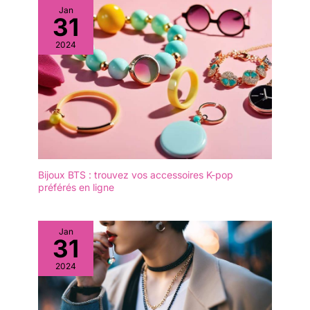
Jan
31
2024
Bijoux BTS : trouvez vos accessoires K-pop
préférés en ligne
Jan
31
2024