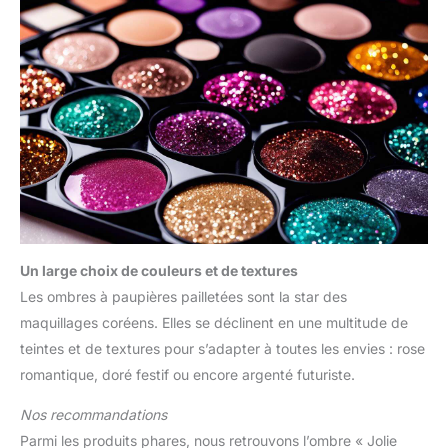
Un large choix de couleurs et de textures
Les ombres à paupières pailletées sont la star des
maquillages coréens. Elles se déclinent en une multitude de
teintes et de textures pour s’adapter à toutes les envies : rose
romantique, doré festif ou encore argenté futuriste.
Nos recommandations
Parmi les produits phares, nous retrouvons l’ombre « Jolie