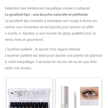
voyagiez ou que vous ayez besoin de maquillage en
déplacement, c'est un complément pratique à votre routine
Sélection des tendances maquillage coréen à adopter
beauté.
Le gradient lips : une bouche naturelle et pétillante
Le gradient lips consiste à estomper son rouge à lèvres du
centre vers l’extérieur de la bouche pour donner un effet
« mordu ». Ajoutez-y une touche de gloss pailleté pour un
rendu frais et gourmand.
L’eyeliner pailleté : le secret d’un regard intense
L’eyeliner pailleté est idéal pour ajouter une pointe de glamour
à votre maquillage. Il se pose en ras de cils ou en eye-liner
selon vos envies.