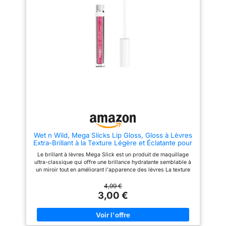
déplacements Ingrédients de
qualité : notre objectif est de
développer des cosmétiques
sûrs et de meilleure qualité
possible. Si possible, nous
utilisons des ingrédients
naturels et végétaliens Essence
cares : la beauté au mépris de
tout ? Pas question ! Nos
produits sont 100 % sans
expérimentation animale
(conformément à la législation
européenne). Nous sommes
convaincus qu'aucun être vivant
ne devrait jamais souffrir pour
notre beauté
Wet n Wild, Mega Slicks Lip Gloss, Gloss à Lèvres
Extra-Brillant à la Texture Légère et Éclatante pour
des Lèvres Saines et Douces, Idée Cadeau pour
Le brillant à lèvres Mega Slick est un produit de maquillage
la Saint Valentin, Crushed Grapes
ultra-classique qui offre une brillance hydratante semblable à
un miroir tout en améliorant l'apparence des lèvres La texture
légère et lumineuse donne aux lèvres une sensation et une
apparence douces, pleines et saines La formule riche,
4,99 €
mélangée à de l'acide hyaluronique, du collagène, de l'huile de
3,00 €
tournesol et de la vitamine E, donne non seulement une couleur
éclatante, mais aide également à hydrater et revitaliser les
lèvres