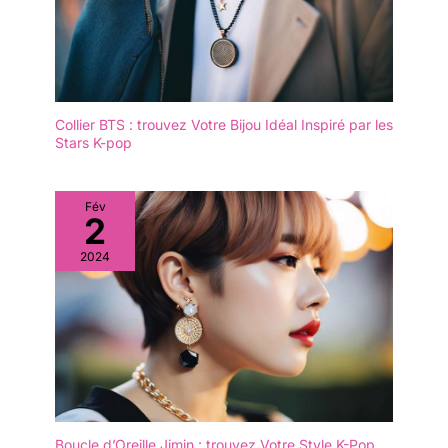
Collier BTS : trouvez Votre Bijou Idéal Inspiré par les
Stars K-pop
Fév
2
2024
Boucle d’Oreille Jimin : trouvez Votre Style K-Pop