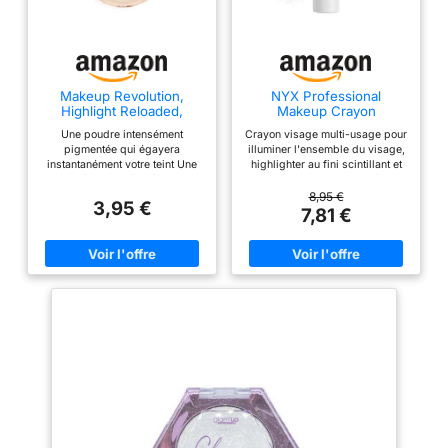
Makeup Revolution,
NYX Professional
Highlight Reloaded,
Makeup Crayon
Illuminateur, Just My
Highlighter Jumbo Vanilla
Une poudre intensément
Crayon visage multi-usage pour
Type, 6.5g
Ice Cream
pigmentée qui égayera
illuminer l'ensemble du visage,
instantanément votre teint Une
highlighter au fini scintillant et
finition à impact élevé avec un
en différentes couleurs Résultat
scintillement super flatteur Une
: Des looks illimités grâce à une
8,95 €
3,95 €
finition à impact élevé avec un
couleur hautement pigmentée et
7,81 €
scintillement super flatteur
un fini longue durée, Une
couleur intense et lumineuse en
un seul geste, Pour mettre en
valeur les pommettes, les yeux,
le nez ou les lèvres Application
: Facile et agréable grâce à sa
texture crémeuse, à appliquer
directement sur le fond de teint
ou seul pour un éclat immédiat
Crayon pour le visage à tourner
pour faire sortir le produit,
formule de soin enrichie à
l'huile de jojoba nourrissante et
hydratante, pour une application
facile et agréable Contenu : 1x