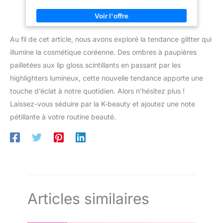
harmonie avec la peau de votre visage. Sa formule est
développée pour une application sur tous les types de peaux.
Conseils beauté – Prenez soin de votre peau sans la dessécher
en utilisant ce démaquillant contour yeux afin de nettoyer votre
visage en douceur & efficacement. Emballage – NIVEA
Au fil de cet article, nous avons exploré la tendance glitter qui
Démaquillant Yeux Double Action au Bleuet, bouteille de lotion
visage 1 x 125 ml, numéro d'article : 81182.
illumine la cosmétique coréenne. Des ombres à paupières
pailletées aux lip gloss scintillants en passant par les
highlighters lumineux, cette nouvelle tendance apporte une
touche d’éclat à notre quotidien. Alors n’hésitez plus !
Laissez-vous séduire par la K-beauty et ajoutez une note
pétillante à votre routine beauté.
Articles similaires