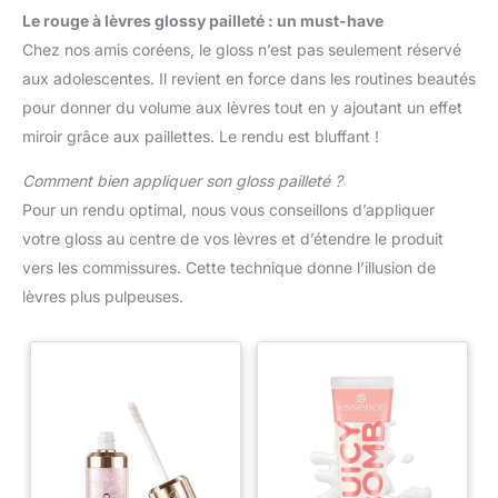
les fêtes. Les couleurs des ombres à paupières sont intenses
Le rouge à lèvres glossy pailleté : un must-have
et offrent une bonne couvrance. En tant qu'accessoire de
maquillage pour femmes, il se glisse facilement dans
Chez nos amis coréens, le gloss n’est pas seulement réservé
n'importe quel sac. Le maquillage s'enlève facilement et est
aux adolescentes. Il revient en force dans les routines beautés
doux pour la peau. Avec cet ensemble, vous êtes prête pour
des apparitions éclatantes lors de chaque événement
pour donner du volume aux lèvres tout en y ajoutant un effet
miroir grâce aux paillettes. Le rendu est bluffant !
Comment bien appliquer son gloss pailleté ?
Pour un rendu optimal, nous vous conseillons d’appliquer
votre gloss au centre de vos lèvres et d’étendre le produit
vers les commissures. Cette technique donne l’illusion de
lèvres plus pulpeuses.