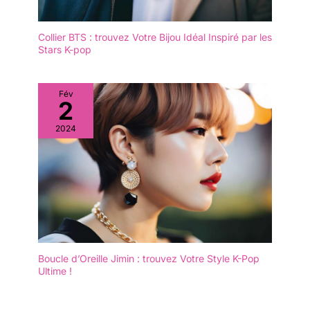
Collier BTS : trouvez Votre Bijou Idéal Inspiré par les
Stars K-pop
Fév
2
2024
Boucle d’Oreille Jimin : trouvez Votre Style K-Pop
Ultime !