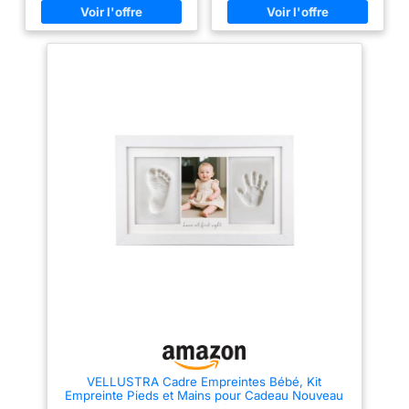
luxe pour bébé. Le coffret
chaussettes douces motif ours.
comprend des images
Le tout dans une elegante boite
enfantines d'ours, d'écureuils,
en rotin (26x17x11cm). Ideal
de lions et autres, ce qui rend
comme cadeau naissance fille,
ce cadeau pour nouveau-né
cadeau naissance personnalise
unique et attentionné.
ou cadeau baby shower.
𝐄𝐒𝐒𝐄𝐍𝐓𝐈𝐄𝐋𝐒 𝐏𝐎𝐔𝐑 𝐁É𝐁É : Nos
Materiaux de qualite et securite:
ensembles de soins pour bébés
La couverture coton rechauffe
répondent aux normes de
bebe pendant son sommeil. Le
sécurité les plus strictes afin de
bavoir protege des
garantir la qualité et le soin de
regurgitations, les chaussettes
votre petit. Le hochet lion et le
gardent ses pieds au chaud. Le
pendentif lapin inclus dans
doudou bebe devient un
l'ensemble ne sont pas
reconfort. Le foulard decore la
seulement divertissants, ils
poussette ou la valise. Tout est
stimulent également l'ouïe et la
sans substances nocives et
vue de bébé, l'aidant à
doux pour la peau de bebe.
apprendre à saisir et à secouer,
Parfait comme kit naissance
améliorant ainsi la coordination
bebe fille, accessoire bebe
main-œil. 𝐂𝐀𝐃𝐄𝐀𝐔𝐗 𝐃𝐄 𝐁É𝐁É
naissance ou trousse de soin
𝐏𝐎𝐔𝐑 𝐅𝐈𝐋𝐋𝐄𝐒 𝐄𝐓 𝐆𝐀𝐑Ç𝐎𝐍𝐒 :
bebe. Eveil sensoriel et
La grenouillère à motifs uniques
premieres decouvertes: Le
de l'ours est fabriquée en coton
hochet etoile stimule la
naturel, respirant et
prehension et l'ouie. Le hochet
suffisamment doux pour les
lapin avec sa petite clochette
peaux sensibles. Notre
tinte a chaque mouvement, ideal
couverture d'emmaillotage en
pour les petites mains. Le
VELLUSTRA Cadre Empreintes Bébé, Kit
tissu fin uni avec impression de
doudou bebe licorne, en tissu
Empreinte Pieds et Mains pour Cadeau Nouveau
poussin est fabriquée à 100 %
tout doux, accompagne bebe –