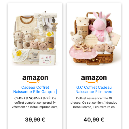
Cadeau Coffret
G.C Coffret Cadeau
Naissance Fille Garçon |
Naissance Fille avec
Cadeau Baby Shower
Marionnette Licorne
𝐂𝐀𝐃𝐄𝐀𝐔 𝐍𝐎𝐔𝐕𝐄𝐀𝐔-𝐍É: Ce
Coffret naissance fille 10
avec Barboteuse
Couverture pour bébé
coffret complet comprend 1*
pieces: Ce set contient 1 doudou
Bavoir Chaussettes
vêtement de bébé imprimé ours,
bebe licorne, 1 couverture en
Antidérapantes Hochet
2* hochet lion, 1* mousseline, 1*
pur coton coeur, 1 hochet etoile,
Bois Carte, Bebe Coffret
bavoir, 1* paire de chaussettes,
1 bavoir coeur rose, 1 carte de
Naissance, Cadeau Baby
39,99 €
40,99 €
1* pendentif apaisant pour
voeux, 1 foulard en soie, 1
Shower
bébé, 1* carte d'étape en bois,
hochet lapin marionnette, 1
1* carte de vœux et 1* coffret de
plaque souvenir en bois et des