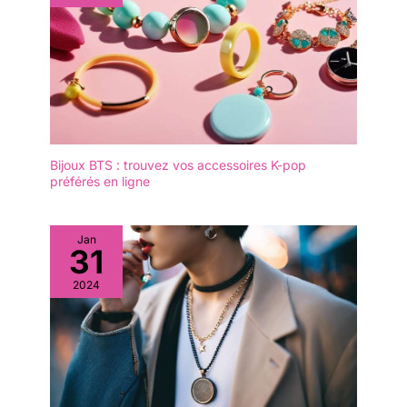
et créatif des cartes de jalons
encore de precieux souvenirs
en bois à l'intérieur de
des annees plus tard.
l'ensemble permet de garder
précieusement les moments
importants du nouveau-né pour
toujours. N'hésitez pas à nous
contacter si vous avez des
questions. Notre équipe
qualifiée est toujours à votre
service. Nous sommes heureux
de vous assurer de notre
service après-vente complet.
Bijoux BTS : trouvez vos accessoires K-pop
préférés en ligne
Jan
31
2024