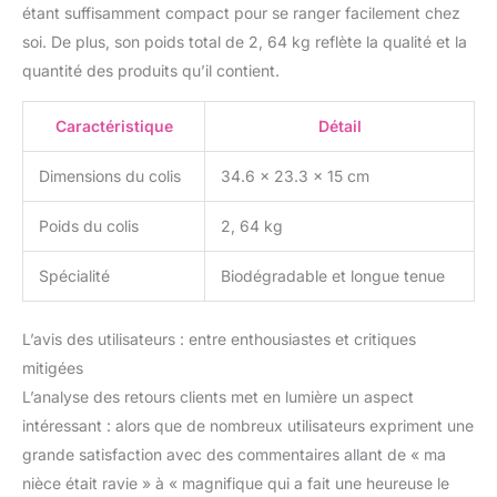
étant suffisamment compact pour se ranger facilement chez
ensemble. Facile à
soi. De plus, son poids total de 2, 64 kg reflète la qualité et la
appliquer et crée une
finition de maquillage
quantité des produits qu’il contient.
tridimensionnelle claire et
brillante. Sentez-vous
Caractéristique
Détail
léger et doux. Effet
durable, résistant à l'eau,
Dimensions du colis
34.6 x 23.3 x 15 cm
sans colorant et ne
formera pas de marque
Poids du colis
2, 64 kg
gênante. Non toxique et
lavable - Fabriqué en
Spécialité
Biodégradable et longue tenue
matériau non toxique et
sûr, de haute qualité et
robuste. Facile à laver,
L’avis des utilisateurs : entre enthousiastes et critiques
sans odeur, sans
mitigées
irritation de la peau,
libérant votre inquiétude.
L’analyse des retours clients met en lumière un aspect
Tous les produits
intéressant : alors que de nombreux utilisateurs expriment une
cosmétiques sont
grande satisfaction avec des commentaires allant de « ma
lavables et faciles à
nièce était ravie » à « magnifique qui a fait une heureuse le
enlever avec un