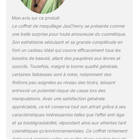
votre plus grand plaisir.
Haute qualité - Couleurs
brillantes et ingrédients
Mon avis sur ce produit
de haute qualité
Le coffret de maquillage JasCherry se présente comme
ensemble. Facile à
une belle surprise pour toute amoureuse du cosmétique.
appliquer et crée une
Son esthétisme séduisant et sa grande complétude en
finition de maquillage
tridimensionnelle claire et
font un cadeau idéal qui couvre efficacement tous les
brillante. Sentez-vous
besoins de beauté, allant des paupières aux lèvres et
léger et doux. Effet
sourcils. Toutefois, malgré la bonne qualité générale,
durable, résistant à l'eau,
certaines faiblesses sont à noter, notamment des
sans colorant et ne
finitions peu soignées au niveau des tiroirs, laissant
formera pas de marque
gênante. Non toxique et
entrevoir un potentiel risque de casse lors des
lavable - Fabriqué en
manipulations. Avec une satisfaction générale
matériau non toxique et
appréciable, ce kit conserve tout son attrait grâce à ses
sûr, de haute qualité et
caractéristiques intéressantes telles que l’effet anti-âge
robuste. Facile à laver,
sans odeur, sans
et sa biodégradabilité, répondant ainsi aux attentes tant
irritation de la peau,
cosmétiques qu’environnementales. Ce coffret richement
libérant votre inquiétude.
doté peut combler celles en quête d’une solution beauté