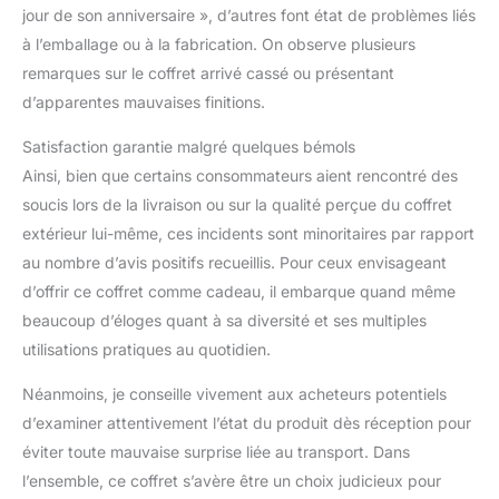
nettoyant pour le visage
jour de son anniversaire », d’autres font état de problèmes liés
ou une lotion
à l’emballage ou à la fabrication. On observe plusieurs
démaquillante. La
remarques sur le coffret arrivé cassé ou présentant
sécurité est le point de
d’apparentes mauvaises finitions.
départ de tout l'amour.
Cadeau idéal - Le cadeau
Satisfaction garantie malgré quelques bémols
le plus doux pour votre
Ainsi, bien que certains consommateurs aient rencontré des
bien-aimé. Tous les
essentiels pour femmes
soucis lors de la livraison ou sur la qualité perçue du coffret
dans un sac élégant et
extérieur lui-même, ces incidents sont minoritaires par rapport
un excellent cadeau pour
au nombre d’avis positifs recueillis. Pour ceux envisageant
toutes les occasions.
d’offrir ce coffret comme cadeau, il embarque quand même
beaucoup d’éloges quant à sa diversité et ses multiples
utilisations pratiques au quotidien.
Néanmoins, je conseille vivement aux acheteurs potentiels
d’examiner attentivement l’état du produit dès réception pour
éviter toute mauvaise surprise liée au transport. Dans
l’ensemble, ce coffret s’avère être un choix judicieux pour