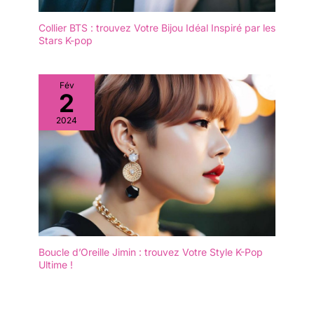
Collier BTS : trouvez Votre Bijou Idéal Inspiré par les
Stars K-pop
Fév
2
2024
Boucle d’Oreille Jimin : trouvez Votre Style K-Pop
Ultime !