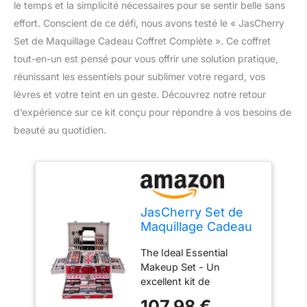
le temps et la simplicité nécessaires pour se sentir belle sans
effort. Conscient de ce défi, nous avons testé le « JasCherry
Set de Maquillage Cadeau Coffret Complète ». Ce coffret
tout-en-un est pensé pour vous offrir une solution pratique,
réunissant les essentiels pour sublimer votre regard, vos
lèvres et votre teint en un geste. Découvrez notre retour
d’expérience sur ce kit conçu pour répondre à vos besoins de
beauté au quotidien.
JasCherry Set de
Maquillage Cadeau
Coffret Complète
The Ideal Essential
Ensemble de
Makeup Set - Un
Beauté Cosmétique
excellent kit de
Kit Boite Compris
maquillage. L'ensemble
fard à Paupières
107,98 €