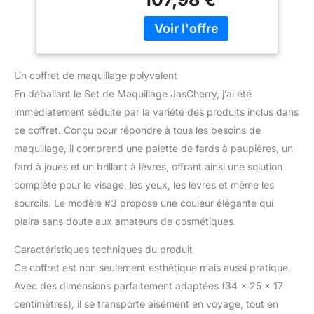
de maquillage de voyage
Palette, Fard à
tout-en-un est plein de
joues et Brillant à
maquillage vibrant. Le kit
lèvres pour Yeuxe,
de maquillage polyvalent
Lèvres Sourcil e
est parfait pour obtenir
Visage #3
Un coffret de maquillage polyvalent
n'importe quel look
complet et flatte une
En déballant le Set de Maquillage JasCherry, j’ai été
variété de tons de peau.
immédiatement séduite par la variété des produits inclus dans
Tout-en-un pour une
ce coffret. Conçu pour répondre à tous les besoins de
utilisation quotidienne -
maquillage, il comprend une palette de fards à paupières, un
Inclut toute la beauté du
visage. Facile à
fard à joues et un brillant à lèvres, offrant ainsi une solution
transporter, à tout
complète pour le visage, les yeux, les lèvres et même les
moment, n'importe où,
sourcils. Le modèle #3 propose une couleur élégante qui
vous voulez être belle
plaira sans doute aux amateurs de cosmétiques.
autant que possible.
Même pratique pour le
Caractéristiques techniques du produit
voyage, avec tout pour
Ce coffret est non seulement esthétique mais aussi pratique.
votre plus grand plaisir.
Haute qualité - Couleurs
Avec des dimensions parfaitement adaptées (34 x 25 x 17
brillantes et ingrédients
centimètres), il se transporte aisément en voyage, tout en
de haute qualité