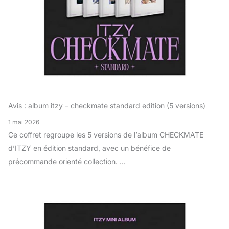
Avis : album itzy – checkmate standard edition (5 versions)
1 mai 2026
Ce coffret regroupe les 5 versions de l’album CHECKMATE
d’ITZY en édition standard, avec un bénéfice de
précommande orienté collection. ...