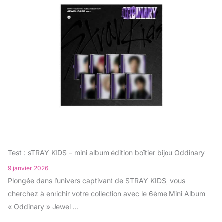
Test : sTRAY KIDS – mini album édition boîtier bijou Oddinary
9 janvier 2026
Plongée dans l’univers captivant de STRAY KIDS, vous
cherchez à enrichir votre collection avec le 6ème Mini Album
« Oddinary » Jewel …