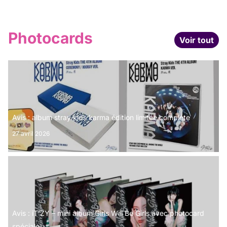
Photocards
Voir tout
Avis : album stray kids karma édition limitée complète
27 avril 2026
Avis : iT’ZY – mini album Girls Will Be Girls avec photocard
spéciale