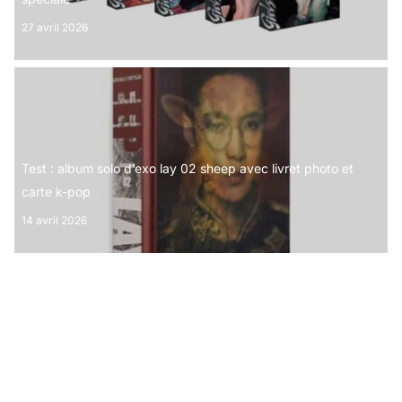
27 avril 2026
Test : album solo d’exo lay 02 sheep avec livret photo et
carte k-pop
14 avril 2026
Avis : box set BLACKPINK Born Pink 2nd album – 3 versions
complètes