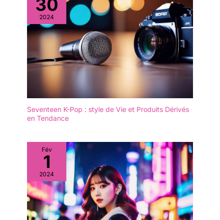
30
2024
Seventeen K-Pop : style de Vie et Produits Dérivés
en Tendance
Fév
1
2024