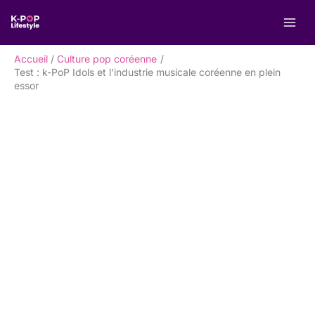
Aller
R
au
e
contenu
c
Accueil
Culture pop coréenne
h
Test : k-PoP Idols et l’industrie musicale coréenne en plein
essor
e
r
c
h
e
r