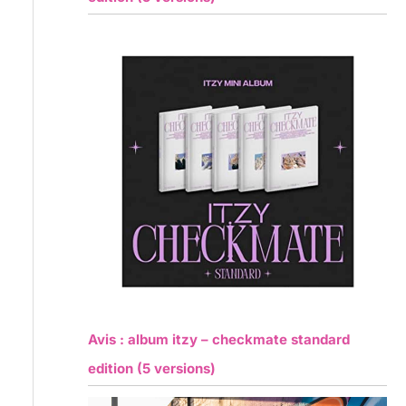
Avis : album itzy – checkmate standard
edition (5 versions)