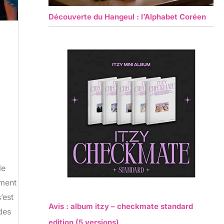
Découverte du Hangeul : l’Alphabet Coréen
le
mment
’est
Avis : album itzy – checkmate standard
des
edition (5 versions)