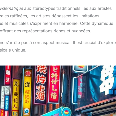
ystématique
aux stéréotypes traditionnels liés aux artistes
les raffinées, les artistes dépassent les limitations
ales et musicales s’expriment en harmonie. Cette dynamique
offrant des représentations riches et nuancées.
 ne s’arrête pas à son aspect musical. Il est crucial d’explore
sicale unique.