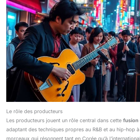
Le rôle des producteurs
Les producteurs jouent un rôle central dans cette
fusion 
adaptant des techniques propres au R&B et au hip-hop à 
morceaux qui résonnent tant en Corée qu’à l’international