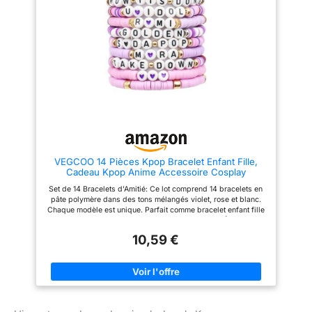
d'environ 120g, l'extension de
personnage il a reçu. Parfait
cheveux violette ne fatigue pas
pour les cadeaux de fête Kpop
le cuir chevelu. Résistante et
Demon Hunters, les fournitures
douce, elle supporte un léger
de fête Huntrix ou les sacs
coiffage à basse température
cadeaux Saja Boys, ce sac
pour personnaliser votre look
porte-clés Kpop Demon Hunters
Couleur Violette Vibrante Multi
plaira à tout fan de Kpop Demon
Usages : La teinte violette vive
Hunters Clip de sac à dos Kpop
ne décolore pas facilement.
Demon Hunters sous licence
Cette perruque violette est
officielle pour enfants et tout-
parfaite pour les spectacles de
petits. L'ensemble comprend
Kpop, les conventions cosplay,
également des autocollants Lofi
les soirées à thème ou
Girl et un crochet de porte
Halloween. Transformez vous
animé Beach Kids.
en votre idole Kpop préférée en
VEGCOO 14 Pièces Kpop Bracelet Enfant Fille,
quelques secondes Entretien
Cadeau Kpop Anime Accessoire Cosplay
Facile : Pour prolonger sa durée
de vie, lavez cette extension de
Set de 14 Bracelets d'Amitié: Ce lot comprend 14 bracelets en
cheveux violette avec un
pâte polymère dans des tons mélangés violet, rose et blanc.
shampooing doux et laissez
Chaque modèle est unique. Parfait comme bracelet enfant fille
sécher naturellement
pour créer des souvenirs avec ses amies Taille Élastique
Confortable: Chaque bracelet mesure environ 18 cm de
10,59 €
circonférence avec un cordon élastique. Léger (5g par pièce),
il s'adapte à tous les poignets sans serrer. Un bracelet kpop
pratique pour l'école, les fêtes ou le quotidien Matériau Doux et
Résistant: Fabriqué en pâte polymère de qualité, ce bijou ne se
décolore pas facilement et reste doux pour la peau. Les teintes
pastel conservent leur éclat. Un cadeau kpop attentionné pour
les fans Style Inspiré de la Kpop: Les motifs sobres et