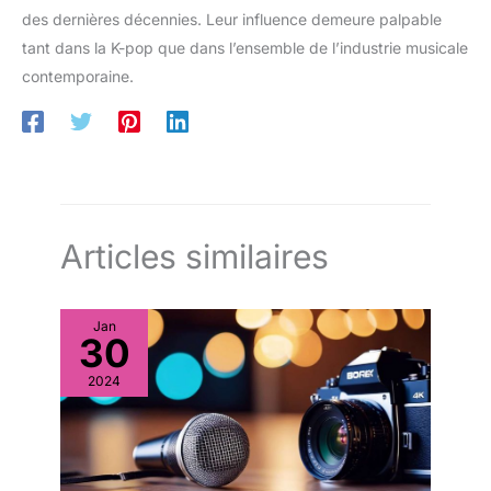
des dernières décennies. Leur influence demeure palpable
tant dans la K-pop que dans l’ensemble de l’industrie musicale
contemporaine.
Articles similaires
Jan
30
2024