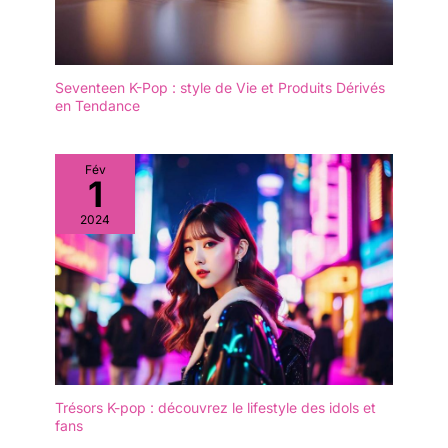
Seventeen K-Pop : style de Vie et Produits Dérivés
en Tendance
Fév
1
2024
Trésors K-pop : découvrez le lifestyle des idols et
fans