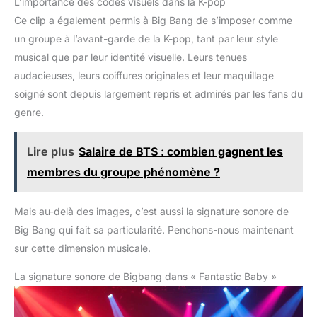
L’importance des codes visuels dans la K-pop
l'harmonie des couleurs lavande, rose poudré et blanc
évoquent l'univers des idoles. Parfait pour afficher son soutien
Ce clip a également permis à Big Bang de s’imposer comme
à son groupe préféré. Ce bracelet kpop se porte seul ou
superposé Idée Cadeau Parfaite : Anniversaire, petite fête ou
un groupe à l’avant-garde de la K-pop, tant par leur style
geste d'amitié, cet ensemble fait toujours plaisir. Il convient aux
petites filles comme aux adolescentes. Offrez un cadeau kpop
musical que par leur identité visuelle. Leurs tenues
qui ravira toute passionnée
audacieuses, leurs coiffures originales et leur maquillage
soigné sont depuis largement repris et admirés par les fans du
genre.
Lire plus
Salaire de BTS : combien gagnent les
membres du groupe phénomène ?
Mais au-delà des images, c’est aussi la signature sonore de
Big Bang qui fait sa particularité. Penchons-nous maintenant
sur cette dimension musicale.
La signature sonore de Bigbang dans « Fantastic Baby »