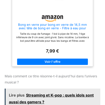
emballage robuste pour un
transport sûr
Bong en verre pour bong en verre de 14,5 mm
avec tête de bong en verre - Filtre à eau pour
narguilé - 14,4 mm - Sans nicotine
Taille du coup de fumage : 1 bol à pipe de 14 mm, 1 tige
inférieure de 9 cm avec joint givré. Sans nicotine. La bombe à
bol peut être utilisée pour tous les bangs et filtres avec
système de branchement Joint givré de 14 mm pour une
meilleure connectivité avec votre tuyau en verre Filtre et clip
7,99 €
gratuits : l'écran empêche presque tous les matériaux de
pénétrer dans la pièce en verre, évitant ainsi le gaspillage de
matériau et le désordre. Les clips de poche empêchent les
accessoires de tomber. Bols à pipe à narguilé avec
accessoires pour bangs pour fumer l'eau
Mais comment ce titre résonne-t-il aujourd’hui dans l’univers
musical ?
Lire plus
Streaming et K-pop : quels idols sont
aussi des gamers ?