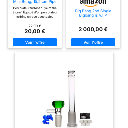
Mini Bong, 15,5 cm Pipe
à Eau en Verre
Percolateur turbine "Eye of the
Borosilicate avec
Big Bang 2nd Single
Storm" Équipé d’un percolateur
Percolateur Turbine,
Bigbang is V.I.P
turbine unique avec pales
Inclus Banger Quartz 14,5
(CD+VCD) (韓国盤)
inclinées créant un effet vortex
mm et Bol en Verre
dans la chambre d’eau pour
22,00 €
2 000,00 €
refroidir et filtrer le flux d’air
20,00 €
Tirage fluide et contrôle
équilibré La rotation interne de
la turbine assure une circulation
régulière de l’air à travers l’eau,
offrant une inhalation plus
douce et maîtrisée Double
utilisation Dab Rig et Mini Bong
Livré avec un banger dab en
quartz de 14,5 mm et un bol en
verre, interchangeables pour
proposer deux configurations
d’utilisation Format compact et
verre épais Hauteur de 15,5 cm
et largeur de 11 cm, fabriqué en
verre borosilicate épais pour
une excellente résistance à la
chaleur et une bonne stabilité
Ensemble complet avec
emballage sécurisé Comprend
un banger en quartz de 14,5 mm
et un bol en verre, protégés par
une mousse sur mesure et un