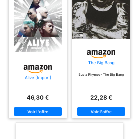
The Big Bang
Busta Rhymes- The Big Bang
Alive [Import]
46,30 €
22,28 €