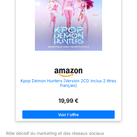
KPOP Demon Hunters, avec des
personnages et des scènes
emblématiques. Idéal pour
commencer sérieusement :
Parfait pour ceux qui veulent
commencer avec 10 paquets de
figurines.
Kpop Démon Hunters [Version 2CD inclus 2 titres
français]
19,99 €
Rôle décisif du marketing et des réseaux sociaux