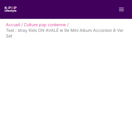
Aller
R
au
e
contenu
c
Accueil
Culture pop coréenne
h
Test : stray Kids ON AVALÉ le 9e Mini Album Accordon 8 Ver
Set
e
r
c
h
e
r