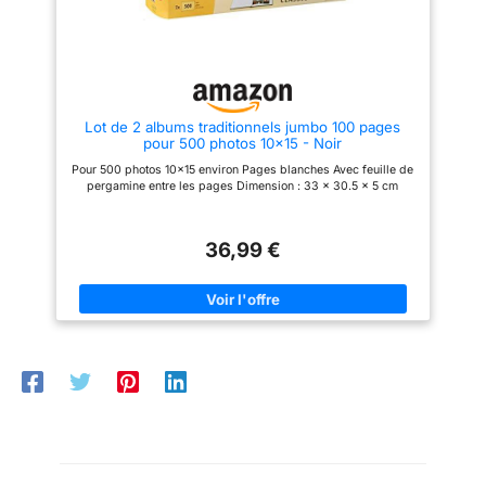
photo au design humanisé】 -
famille ou les voyages
L'album photo dispose d'une
aventureux. Cet album photo
spirale reliée qui est solidement
6x4 permet de conserver vos
conçue et ne s'effrite pas, vous
souvenirs les plus chers de
pouvez faire pivoter l'album
manière vivante et organisée.
photo à 360° et démonter /
Des souvenirs précieux : Idéal
remplacer des pages. Le ruban
pour toutes les célébrations, ce
Lot de 2 albums traditionnels jumbo 100 pages
noir délicat donne à l'album de
grand album photo est un
pour 500 photos 10x15 - Noir
bricolage une utilisation
cadeau attentionné pour les
parfaite, car un nœud papillon
parents, les jeunes mariés ou
Pour 500 photos 10x15 environ Pages blanches Avec feuille de
peut garder le scrapbooking
les voyageurs, leur permettant
pergamine entre les pages Dimension : 33 x 30.5 x 5 cm
propre et bien rangé 【Cadeau
de garder leurs précieuses
idéal de souvenirs sincères】 -
photos 4x6 et leurs souvenirs à
Le seul album de mémoire
portée de main.
personnalisé fait à la main est le
36,99 €
meilleur cadeau pour Noël, un
anniversaire, Thanksgiving, la
Saint-Valentin, une fête
prénatale, une fête
d'anniversaire, un mariage, la
fête des mères, etc 【Un
ensemble complet pour album
photo DIY】 - Chaque album
photo à coller comprend 2 coins
photo autocollants, 5 pochoirs
de dessin, 6 feuilles
d'autocollants et un marqueur
de couleur de 12 pièces, qui
vous aident à graver et à
collecter parfaitement les