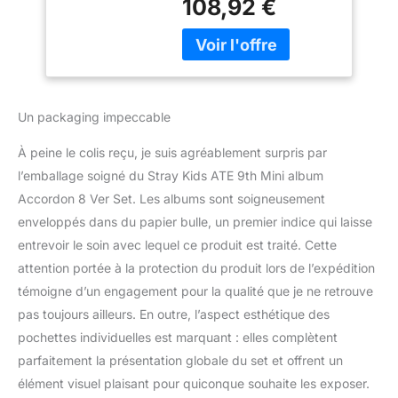
108,92 €
(aléatoire 1 sur 8) + mini
carte à lèvres (aléatoire 1
sur 8) + carte photo
(précommande
uniquement/aléatoire 1
sur 8) Votre achat
Un packaging impeccable
contribue aux tableaux
officiels de la Corée
À peine le colis reçu, je suis agréablement surpris par
(tableau Hanteo et
l’emballage soigné du Stray Kids ATE 9th Mini album
Cercle) Le produit est
Accordon 8 Ver Set. Les albums sont soigneusement
emballé en toute sécurité
et expédié avec une
enveloppés dans du papier bulle, un premier indice qui laisse
livraison traçable depuis
entrevoir le soin avec lequel ce produit est traité. Cette
la Corée du Sud
attention portée à la protection du produit lors de l’expédition
témoigne d’un engagement pour la qualité que je ne retrouve
pas toujours ailleurs. En outre, l’aspect esthétique des
pochettes individuelles est marquant : elles complètent
parfaitement la présentation globale du set et offrent un
élément visuel plaisant pour quiconque souhaite les exposer.