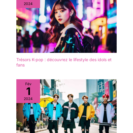
2024
Trésors K-pop : découvrez le lifestyle des idols et
fans
Fév
1
2024