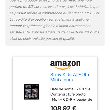
que le photobook et les photocards. Avec une note
parfaite de 5/5 sur tous les critères, il est indéniable que
ce produit reflète la compétence du fabricant J.Y.P. Ent.
La rapidité d’expédition est également à souligner,
rendant l’expérience globale d’achat extrêmement
satisfaisante. Pour les amateurs de collections d’albums,
c’est un choix qui allie passion et qualité.
Stray Kids ATE 9th
Mini album
Accordon 8 Ver Set
Date de sortie : 24.07.19
Contenu : livre photo
(14p) + CD-R + papier de
paroles + carte photo
108,92 €
(aléatoire 1 sur 8) + mini