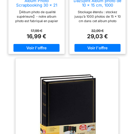
Album Photo
DazSpirit Album photo de
Scrapbooking 30 x 21
10 x 15 cm, 1000
cm, Carnet Scrapbooking
pochettes, couverture en
【Album photo de qualité
Stockage étendu : stockez
80 Pages, Noir
lin
supérieure】- notre album
jusqu'à 1000 photos de 15 x 10
photo est fabriqué en papier
cm dans cet album photo
sans acide meilleur et plus
spacieux. Avec des poches
épais, une excellente couverture
dédiées pour des photos de 10
17,99 €
32,99 €
en carton rigide avec des
x 15 cm, organisez vos
16,99 €
29,03 €
protections de coin en cuivre
souvenirs en toute sécurité et
antiques bien sculptées, le
accessiblement. Fenêtre de
matériau de l'album lui-même
Couverture Personnalisable de
n'endommagera pas les photos,
4x6 Pouces: Insérez votre
et vos précieux souvenirs
photo préférée (4x6 pouces)
seront conservés plus
dans la poche ouvrable de la
longtemps 【Personnalisez vos
couverture pour une touche
souvenirs avec la taille
personnelle unique, faisant de
parfaite】 - Grande dimension
cet album photo grand format
de 30 x 21 cm avec 40
un véritable trésor de vos
feuilles/80 pages de papier
moments préférés Élégance et
artisanal noir à feuilles volantes,
Durabilité: La couverture noire
le bricolage scrapbooking
en lin naturel offre une
album peut contenir plus de 160
sensation de confort et un
photos. En outre, il y a une
aspect élégant, tandis que les
ouverture photo sur la
pages intérieures en PP offent
couverture pour mettre en valeur
une protection imperméable à
votre album. Parfait pour les
vos précieux souvenirs Un
photos, les œuvres d'art, les
souvenir polyvalent : Idéal pour
registres de voyage, les livres
documenter les étapes
d'aventure et les signatures de
importantes de la vie telles que
livre d'or 【Livre de souvenirs
les mariages, les réunions de