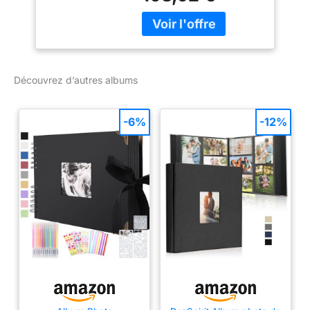
carte à lèvres (aléatoire 1
sur 8) + carte photo
(précommande
uniquement/aléatoire 1
sur 8) Votre achat
Découvrez d’autres albums
contribue aux tableaux
officiels de la Corée
(tableau Hanteo et
-6%
-12%
Cercle) Le produit est
emballé en toute sécurité
et expédié avec une
livraison traçable depuis
la Corée du Sud