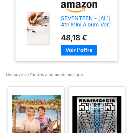
SEVENTEEN - [AL1]
4th Mini Album Ver.1
Alone [01] CD+96p
48,18 €
Photobook+1p
PhotoCard+1p
Postcard+1p Sticker
Kpop Sealed
Découvrez d’autres albums de musique