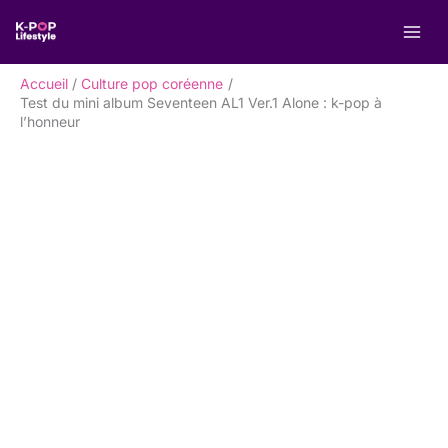
Aller
R
au
e
contenu
c
Accueil
Culture pop coréenne
h
Test du mini album Seventeen AL1 Ver.1 Alone : k-pop à
l’honneur
e
r
c
h
e
r