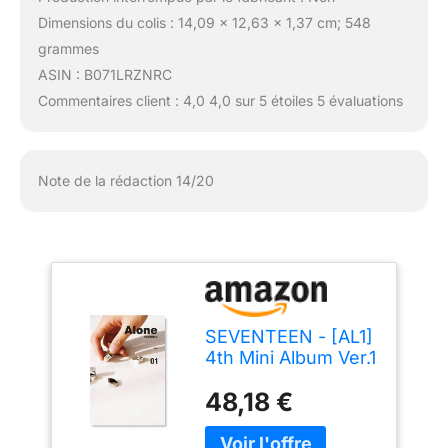
Dimensions du colis : 14,09 x 12,63 x 1,37 cm; 548
grammes
ASIN : B071LRZNRC
Commentaires client : 4,0 4,0 sur 5 étoiles 5 évaluations
Note de la rédaction 14/20
SEVENTEEN - [AL1]
4th Mini Album Ver.1
Alone [01] CD+96p
48,18 €
Photobook+1p
PhotoCard+1p
Postcard+1p Sticker