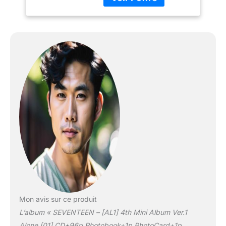
Kpop Sealed
Mon avis sur ce produit
L’album « SEVENTEEN – [AL1] 4th Mini Album Ver.1
Alone [01] CD+96p Photobook+1p PhotoCard+1p