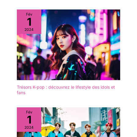
Fév
1
2024
Trésors K-pop : découvrez le lifestyle des idols et
fans
Fév
1
2024