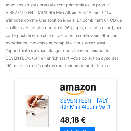
avec vos artistes préférés sont primordiales, le produit
« SEVENTEEN – [AL1] 4th Mini Album Ver.1 Alone [01] »
s’impose comme une solution idéale. En combinant un CD de
qualité avec un photobook de 96 pages, une photocard, une
carte postale et un sticker, cet album scellé vous offre une
expérience immersive et complète. Vous aurez ainsi
l’opportunité de vous plonger dans l’univers unique de
SEVENTEEN, tout en enrichissant votre collection avec des
éléments exclusifs qui raviront tout amateur de K-pop.
SEVENTEEN - [AL1]
4th Mini Album Ver.1
Alone [01] CD+96p
48,18 €
Photobook+1p
PhotoCard+1p