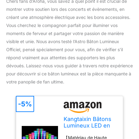
Chers fans d’Aroha, vous savez à quel point il est crucial de
montrer votre soutien lors des concerts et évènements, en
créant une atmosphère électrique avec les bons accessoires.
Vous cherchez le compagnon parfait pour illuminer vos
moments de ferveur et partager votre passion de manière
visible et unie. Nous avons testé l’Astro Bâton Lumineux
Officiel, pensé spécialement pour vous, afin de vérifier s’il
répond vraiment aux attentes des supporters les plus
dévoués. Laissez-nous vous guider à travers notre expérience
pour découvrir si ce bâton lumineux est la pièce manquante à
votre panoplie de fan ultime.
-5%
Kangtaixin Bâtons
Lumineux LED en
Fibre Optique - Lot
【Matériau de Haute
de 12 avec Piles,