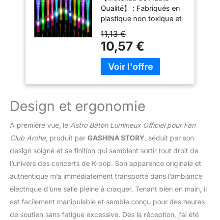
Qualité】 : Fabriqués en
pour Adultes et
plastique non toxique et
Enfants, Idéal pour
inodore, les bâtons
Fêtes, Concerts,
11,13 €
lumineux à LED en fibre
Clubs, Mariages, et
10,57 €
optique sont légers,
Plus
durables et faciles à
transporter. 【Bâtons
Lumineux à LED】 : Lot
de 12 bâtons. Trois
modes de clignotement
Design et ergonomie
réglables : rapide, normal
et lent, alternant entre
À première vue, le
Astro Bâton Lumineux Officiel pour Fan
quatre couleurs (rose,
Club Aroha
, produit par
GASHINA STORY
, séduit par son
bleu, jaune, vert).
design soigné et sa finition qui semblent sortir tout droit de
【Faciles à Utiliser】 :
Retirez le papier isolant,
l’univers des concerts de K-pop. Son apparence originale et
puis appuyez sur le
authentique m’a immédiatement transporté dans l’ambiance
bouton pour allumer.
électrique d’une salle pleine à craquer. Tenant bien en main, il
Trois pressions pour
est facilement manipulable et semble conçu pour des heures
ajuster la vitesse de
clignotement, et une de
de soutien sans fatigue excessive. Dès la réception, j’ai été