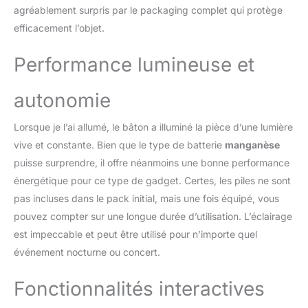
plus pour éteindre.
agréablement surpris par le packaging complet qui protège
【Luminosité et
efficacement l’objet.
Réutilisabilité】 :
Alimentés par une pile
Performance lumineuse et
bouton remplaçable, les
bâtons sont réutilisables
pour des fêtes nocturnes
autonomie
sans fin. 【Ambiance
Festive】 : Idéaux pour
Lorsque je l’ai allumé, le bâton a illuminé la pièce d’une lumière
créer une atmosphère
vive et constante. Bien que le type de batterie
manganèse
dynamique et colorée
puisse surprendre, il offre néanmoins une bonne performance
lors de fêtes, concerts,
carnavals, anniversaires
énergétique pour ce type de gadget. Certes, les piles ne sont
et autres événements
pas incluses dans le pack initial, mais une fois équipé, vous
festifs.
pouvez compter sur une longue durée d’utilisation. L’éclairage
est impeccable et peut être utilisé pour n’importe quel
événement nocturne ou concert.
Fonctionnalités interactives