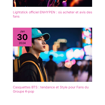
Lightstick officiel ENHYPEN : où acheter et avis des
fans
Jan
30
2024
Casquettes BTS : tendance et Style pour Fans du
Groupe K-pop