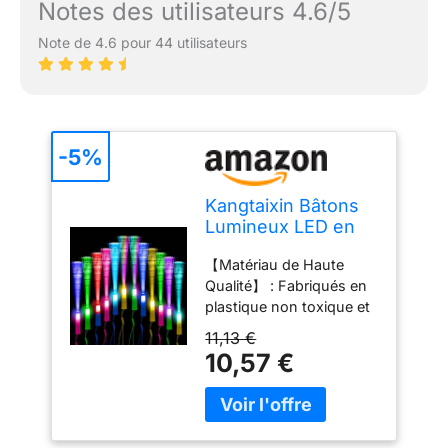
Notes des utilisateurs 4.6/5
Note de 4.6 pour 44 utilisateurs
-5%
Kangtaixin Bâtons
Lumineux LED en
Fibre Optique - Lot
【Matériau de Haute
de 12 avec Piles,
Qualité】 : Fabriqués en
pour Adultes et
plastique non toxique et
Enfants, Idéal pour
inodore, les bâtons
Fêtes, Concerts,
11,13 €
lumineux à LED en fibre
Clubs, Mariages, et
10,57 €
optique sont légers,
Plus
durables et faciles à
transporter. 【Bâtons
Lumineux à LED】 : Lot