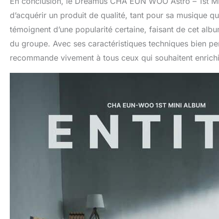
En conclusion, le Dreamus CHA EUN WOO Astro – 1st Mini
d’acquérir un produit de qualité, tant pour sa musique qu
témoignent d’une popularité certaine, faisant de cet alb
du groupe. Avec ses caractéristiques techniques bien pe
recommande vivement à tous ceux qui souhaitent enrichir