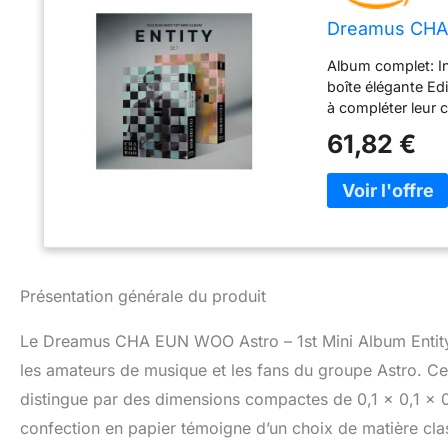
Dreamus CHA E
Album complet: I
boîte élégante Edi
à compléter leur 
particulier ceux 
61,82 €
CD avec des chan
matériau papier d
souhaitent le con
Présentation générale du produit
Le Dreamus CHA EUN WOO Astro – 1st Mini Album Entity 
les amateurs de musique et les fans du groupe Astro. Cet
distingue par des dimensions compactes de 0,1 x 0,1 x 0
confection en papier témoigne d’un choix de matière clas