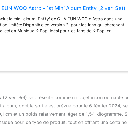
UN WOO Astro - 1st Mini Album Entity (2 ver. Set)
nclut le mini-album 'Entity' de CHA EUN WOO d'Astro dans une
tion limitée: Disponible en version 2, pour les fans qui cherchent
collection Musique K-Pop: Idéal pour les fans de K-Pop, en
qui suivent Astro et CHA EUN WOO Contenu de qualité: Inclut un
sons populaires de CHA EUN WOO Papier de qualité: Le
e l'album garantit une longue durée de vie pour les fans qui
server
(2 ver. Set) se présente comme un objet incontournable p
 album, dont la sortie est prévue pour le 6 février 2024, se
,1 cm et un poids relativement léger de 1,54 kilogramme. S
sique pour ce type de produit, tout en offrant une certaine