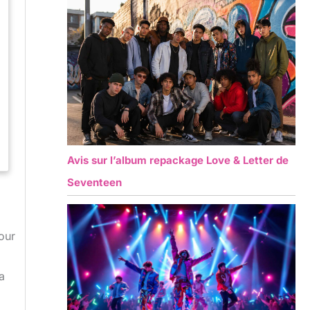
Avis sur l’album repackage Love & Letter de
Seventeen
our
a