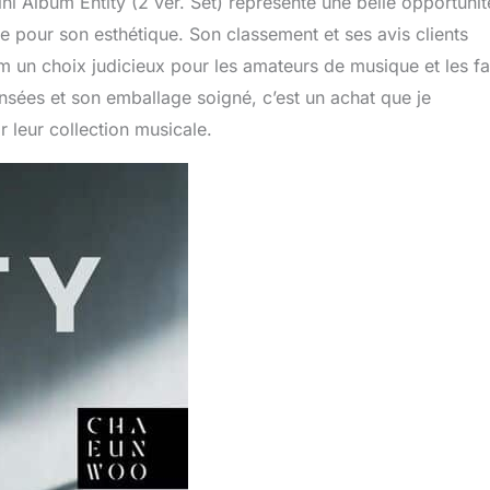
 Album Entity (2 ver. Set) représente une belle opportunit
e pour son esthétique. Son classement et ses avis clients
um un choix judicieux pour les amateurs de musique et les f
nsées et son emballage soigné, c’est un achat que je
 leur collection musicale.