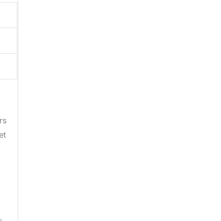
rs
et