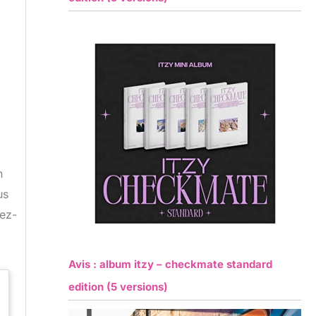
n
us
sez-
Avis : album itzy – checkmate standard
edition (5 versions)