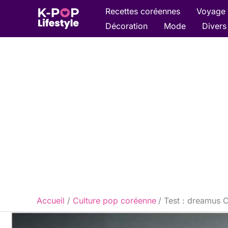
Aller
Recettes coréennes
Voyage 
au
Décoration
Mode
Divers
contenu
Accueil
Culture pop coréenne
Test : dreamus 