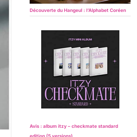
Découverte du Hangeul : l’Alphabet Coréen
Avis : album itzy – checkmate standard
edition (5 versions)