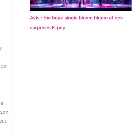
Avis : the boyz single bloom bloom et ses
surprises K-pop
de
 de
le
ison
leau