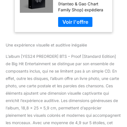
(Hanteo & Gao Chart
Anthologie +
Family Shop) expédiera
Avantage de
votre commande depuis
précommande +
la Corée du Sud. Date de
Poster plié / K-pop
sortie : 19/06/2022 3 CD
scellé
+ 132p The Art of Proof
+ photo 104p + Epilogue
Une expérience visuelle et auditive inégalée
80p + paroles 44p +
carte photo A Set (7ea) +
L’album [YES24 PREORDER] BTS – Proof [Standard Edition]
carte photo B (aléatoire 1
sur 8) + carte postale
de Big Hit Entertainment se distingue par son ensemble de
(aléatoire 1 sur 8) +
composants inclus, qui ne se limitent pas à un simple CD. En
avantage de
effet, outre les disques, l’album offre un livre photo, une carte
précommande + poster
photo, une carte postale et les paroles des chansons. Ces
plié Article 100 % original.
Le volume des ventes
éléments ajoutent une dimension visuelle captivante qui
est reflété dans les
enrichit l’expérience auditive. Les dimensions généreuses de
tableaux Hanteo et
l’album, 18,8 x 25 x 5,9 cm, permettent d’apprécier
GAON. Emballage sûr
pleinement les visuels colorés et modernes qui accompagnent
avec livraison traçable
les morceaux. Avec une moyenne de 4,9 sur 5 étoiles, cet