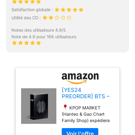
Satisfaction globale :
Utilité des CD :
Notes des utilisateurs 4.9/5
Note de 4.9 pour 166 utilisateurs
[YES24
PREORDER] BTS –
Proof [Standard
KPOP MARKET
Edition] Album
(Hanteo & Gao Chart
Anthologie +
Family Shop) expédiera
Avantage de
votre commande depuis
précommande +
la Corée du Sud. Date de
Poster plié / K-pop