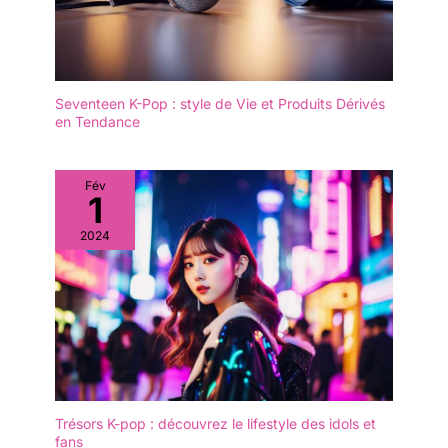
Seventeen K-Pop : style de Vie et Produits Dérivés
en Tendance
Fév
1
2024
Trésors K-pop : découvrez le lifestyle des idols et
fans