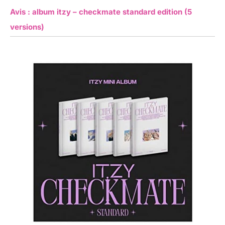
Avis : album itzy – checkmate standard edition (5
versions)