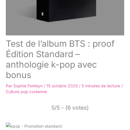
Test de l’album BTS : proof
Édition Standard –
anthologie k-pop avec
bonus
Par
Sophie Fonteyn
/
15 octobre 2025
/
5 minutes de lecture
/
Culture pop coréenne
5/5 - (6 votes)