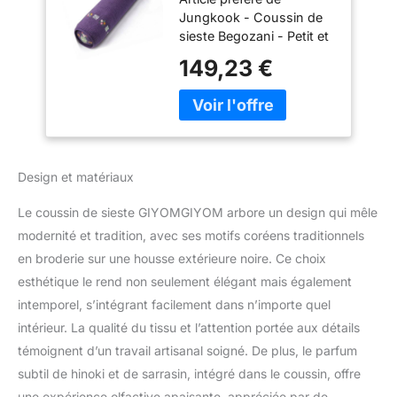
Coussin de sieste
Jungkook - Coussin de
avec motifs coréens
sieste Begozani - Petit et
traditionnels -
grand - Coussin de
Cartes photos Jung
149,23 €
sieste Weverse Live
Kook incluses -
Choisissez entre le petit
Oreiller de sieste
et le grand : ce que JK a
Weverse Live
utilisé était un oreiller de
(ArmyPurple1- L)
sieste petit et noir Bon
pour le cou et le dos,
Design et matériaux
matériau : coques de
sarrasin et cyprès
Le coussin de sieste GIYOMGIYOM arbore un design qui mêle
Couleurs disponibles :
modernité et tradition, avec ses motifs coréens traditionnels
noir/violet militaire/violet
en broderie sur une housse extérieure noire. Ce choix
militaire2/cerise/rose/doré
Cartes photo Jung Kook
esthétique le rend non seulement élégant mais également
incluses Taille : S : 30,5 x
intemporel, s’intégrant facilement dans n’importe quel
8,9 cm, L : 43,2 x 8,9 cm
intérieur. La qualité du tissu et l’attention portée aux détails
S'adapte parfaitement à
témoignent d’un travail artisanal soigné. De plus, le parfum
votre tête, cou et colonne
vertébrale GiYomGiYom
subtil de hinoki et de sarrasin, intégré dans le coussin, offre
Offre uniquement des
une expérience olfactive apaisante, appréciée par de