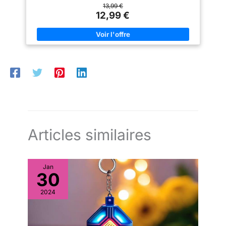
compacte, vous pouvez
rembourrage en coton perlé. Design en forme de L : le coussin
13,99 €
l'emporter partout avec vous
de piercing a un design ergonomique en L, le coussin de
12,99 €
pour un confort de
piercing insère confortablement vos bras dans le coussin. Le
déplacement.
coussin de piercing réduit la pression sur vos mains et vos
bras lorsque vous dormez sur le ventre. Agréable pour les
oreilles : le coussin de piercing aide à réduire la pression sur
vos oreilles et contribue ainsi à soulager les douleurs d'oreille
et l'inflammation. Le coussin de piercing assure un repos
relaxant. Fermeture éclair lisse : la fermeture éclair du coussin
de piercing fonctionne parfaitement. Le rembourrage intérieur
peut être facilement retiré et lavé pour le nettoyage, de sorte
que votre coussin de sieste de bureau reste toujours
hygiénique. Coussin pratique : le design perforé respirant du
coussin de piercing assure une respiration fluide, même
lorsque vous dormez sur le ventre. Coussin de sieste de
bureau parfait pour les dormeurs sur le côté, les personnes qui
dorment sur le ventre pour une pause détendue au bureau.
Articles similaires
Jan
30
2024