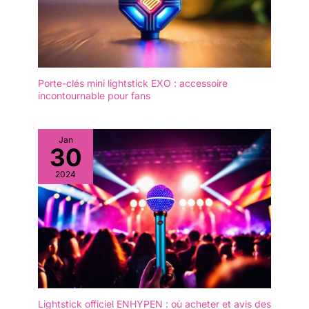
Porte-clés mini lightstick EXO : accessoire
incontournable pour fans
Jan
30
2024
Lightstick officiel ENHYPEN : où acheter et avis des