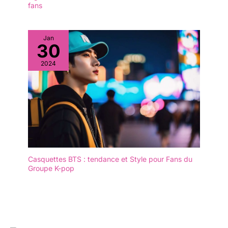
fans
Jan
30
2024
Casquettes BTS : tendance et Style pour Fans du
Groupe K-pop