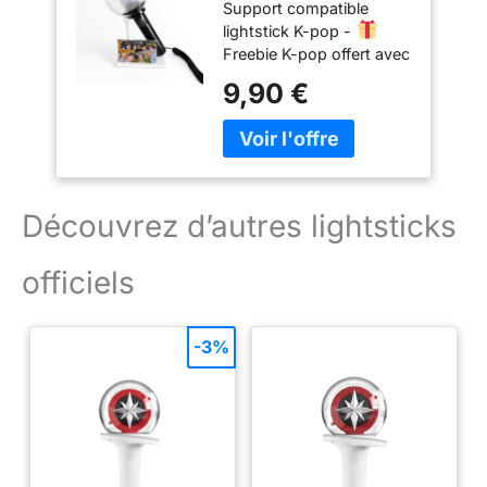
Support compatible
Blanc
lightstick K-pop -
Freebie K-pop offert avec
chaque commande -
9,90 €
support constitué de 2
parties ; montage simple
et sans outils - Idéal
pour collection ou
décoration - Léger et
stable - Design exclusif
Découvrez d’autres lightsticks
officiels
-3%