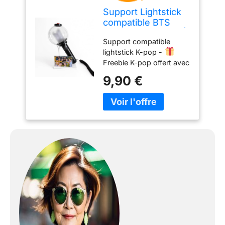
Support Lightstick
compatible BTS
Army Bomb Ver. 4 |
Support compatible
Blanc
lightstick K-pop -
Freebie K-pop offert avec
chaque commande -
9,90 €
support constitué de 2
parties ; montage simple
et sans outils - Idéal
pour collection ou
décoration - Léger et
stable - Design exclusif