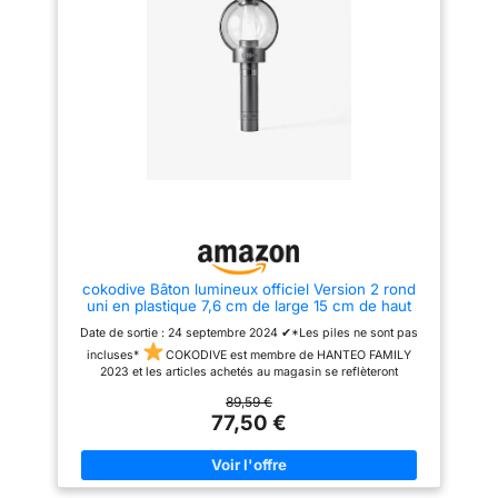
installez l'application « V2 »
depuis l'App Store. Connexion
du bâton lumineux : appuyez et
maintenez le bouton sur le bâton
lumineux, lorsque le bâton
lumineux clignote en bleu,
cliquez sur le bouton « Connect
» en bas. En cas de connexion
réussie, le bâton lumineux
fonctionnera avec la couleur de
l'écran de l'application. (**Pour
plus d'informations sur la façon
de l'utiliser, veuillez consulter
les descriptions ci-dessous. **)
cokodive Bâton lumineux officiel Version 2 rond
uni en plastique 7,6 cm de large 15 cm de haut
Date de sortie : 24 septembre 2024 ✔*Les piles ne sont pas
incluses*
COKODIVE est membre de HANTEO FAMILY
2023 et les articles achetés au magasin se reflèteront
certainement sur HANTEO CHART. 2023 HANTEO FAMILLE N.
89,59 €
HF0082CKD001
*DOUANES & TAXES Veuillez noter que
77,50 €
les droits d’importation, les taxes et les frais ne sont pas inclus
dans le prix de l’article. Les frais sont la responsabilité de
l'acheteur.