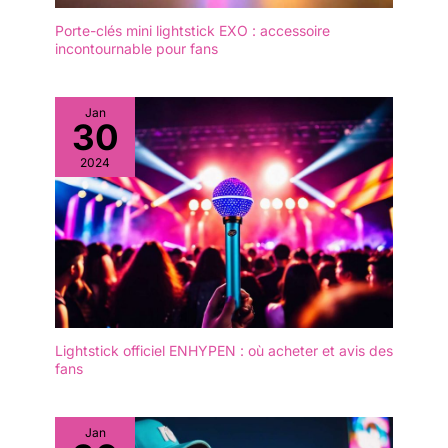
Porte-clés mini lightstick EXO : accessoire
incontournable pour fans
Jan
30
2024
Lightstick officiel ENHYPEN : où acheter et avis des
fans
Jan