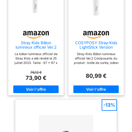
Stray Kids Bâton
COSYPOSY Stray-Kids
lumineux officiel Ver.2
LightStick Version
officielle 2 + 1 de mini
Le bâton lumineux officiel de
Stray Kids Bâton lumineux
porte-clés, blanc,
Stray Kids a été révélé le 25
officiel Ver.2 Composants du
97x97x243.5mm
juillet 2023. Taille : 97 x 97 x
produit : boîte de sortie, bâton
243,5 mm. Piles non incluses. -
lumineux, garantie, sangle + 1
-
porte-clés miniature spécial
76,12 €
80,99 €
(uniquement cadeau KPOP
73,90 €
Trend) Fonction peau OLED :
téléchargez l'application. Grâce
à l'application, vous pouvez
appliquer la peau OLED de
votre choix à l'arrière du bâton
lumineux. Installation de
-13%
l'application : pour les
utilisateurs Android,
téléchargez et installez
l'application « V2 » depuis le
Google Play Store, pour les
utilisateurs iOS, téléchargez et