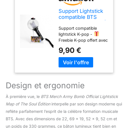
Support Lightstick
compatible BTS
Army Bomb Ver. 4 |
Support compatible
Blanc
lightstick K-pop -
Freebie K-pop offert avec
chaque commande -
9,90 €
support constitué de 2
parties ; montage simple
et sans outils - Idéal
pour collection ou
décoration - Léger et
stable - Design exclusif
Design et ergonomie
À première vue, le
BTS Merch Army Bomb Official Lightstick
Map of The Soul Édition
interpelle par son design moderne qui
reflète parfaitement l’esprit de la célèbre formation musicale
BTS. Avec des dimensions de 22, 69 x 19, 52 x 9, 52 cm et
un poids de 330 grammes, ce bâton lumineux tient bien en