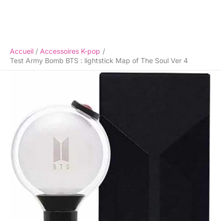
Accueil
Accessoires K-pop
Test Army Bomb BTS : lightstick Map of The Soul Ver 4