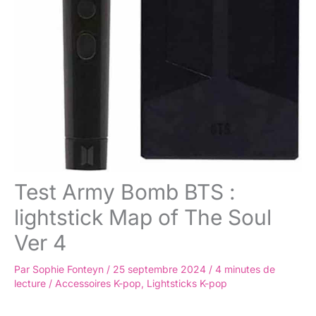
Test Army Bomb BTS :
lightstick Map of The Soul
Ver 4
Par
Sophie Fonteyn
/
25 septembre 2024
/
4 minutes de
lecture
/
Accessoires K-pop
,
Lightsticks K-pop