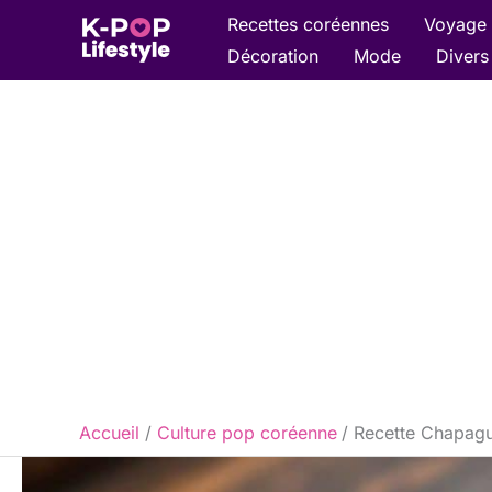
Aller
Recettes coréennes
Voyage 
au
Décoration
Mode
Divers
contenu
Accueil
Culture pop coréenne
Recette Chapagur