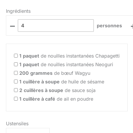
Ingrédients
–
personnes
1
paquet
de nouilles instantanées Chapagetti
1
paquet
de nouilles instantanées Neoguri
200
grammes
de bœuf Wagyu
1
cuillère à soupe
de huile de sésame
2
cuillères à soupe
de sauce soja
1
cuillère à café
de ail en poudre
Ustensiles