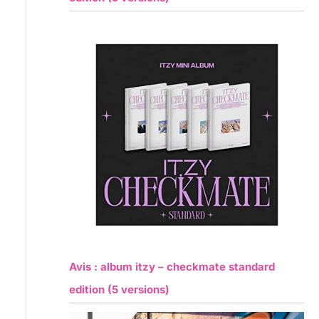
Avis : album itzy – checkmate standard
edition (5 versions)