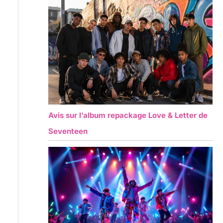
Avis sur l’album repackage Love & Letter de
Seventeen