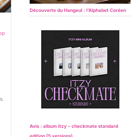
Découverte du Hangeul : l’Alphabet Coréen
op
s.
Avis : album itzy – checkmate standard
edition (5 versions)