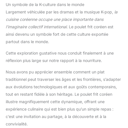
Ces éléments de décoration pour fêtes d'anniversaire de
Un symbole de la K-culture dans le monde
soirée cinéma peuvent également être combinés avec d'autres
décorations et servent de accessoires photo parfaits pour
Largement véhiculée par les dramas et la musique K-pop,
la
capturer des moments heureux
cuisine coréenne occupe une place importante dans
l’imaginaire collectif international
. Le poulet frit coréen est
ainsi devenu un symbole fort de cette culture exportée
partout dans le monde.
Cette exploration gustative nous conduit finalement à une
réflexion plus large sur notre rapport à la nourriture.
Nous avons pu apprécier ensemble comment un plat
traditionnel peut traverser les âges et les frontières, s’adapter
aux évolutions technologiques et aux goûts contemporains,
tout en restant fidèle à son héritage. Le poulet frit coréen
illustre magnifiquement cette dynamique, offrant une
expérience culinaire qui est bien plus qu’un simple repas :
c’est une invitation au partage, à la découverte et à la
convivialité.