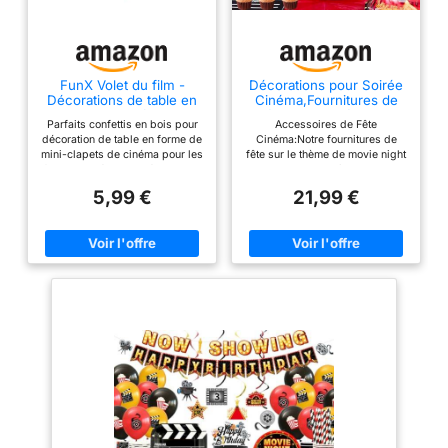
FunX Volet du film -
Décorations pour Soirée
Décorations de table en
Cinéma,Fournitures de
bois Clapet de film pour
Fête sur le Thème de
Parfaits confettis en bois pour
Accessoires de Fête
une fête Hollywood - Lot
Movie Night - Bannière
décoration de table en forme de
Cinéma:Notre fournitures de
de 48
Ballons Fond Nappe
mini-clapets de cinéma pour les
fête sur le thème de movie night
Assiettes Serviettes etc
fans de cinéma, de séries et de
comprend 1 bannière de movie
Accessoires de Fête
films La décoration claquette de
night, 1 nappe pour soirée
Cinéma
5,99 €
21,99 €
cinéma est un incontournable
cinéma, 1 toile de fond de movie
pour chaque soirée film, DVD
night, 10 7'' cinéma assiettes en
ou série ainsi que pour les fêtes
papier, 10 9'' assiettes pour
à thème/soirées à thème Avec
soirée cinéma, 10 serviettes
les rabats synchrones, vous
pour soirée cinéma, 12 ballons
pouvez également parfaitement
pour soirée cinéma et d'autres
décorer les bons cadeaux, par
décorations pour soirée cinéma
exemple pour les visites au
Conception Unique:Ces
cinéma Nos claquettes de
décorations de fête
réalisateur créent une sensation
d'anniversaire sur le thème de
hollywoodienne spéciale lors
soirée cinéma sont basées sur
de votre soirée cinéma à
le rouge, le noir et l'or, et
domicile Dimensions des
imprimées avec des éléments
clapets de film : environ. 3,0 x
de cinéma tels que des films,
2,5 cm
du pop-corn, du tapis rouge,
etc,qui peuvent facilement créer
une forte atmosphère de soirée