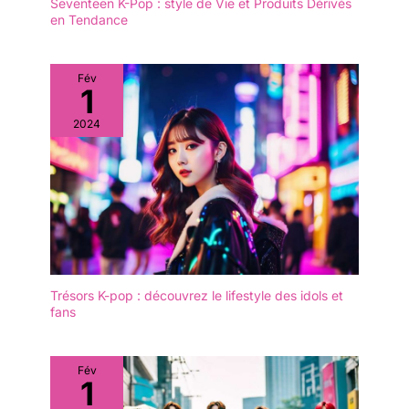
Seventeen K-Pop : style de Vie et Produits Dérivés
en Tendance
Fév
1
2024
Trésors K-pop : découvrez le lifestyle des idols et
fans
Fév
1