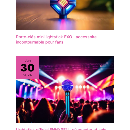
Porte-clés mini lightstick EXO : accessoire
incontournable pour fans
Jan
30
2024
Lightstick officiel ENHYPEN : où acheter et avis