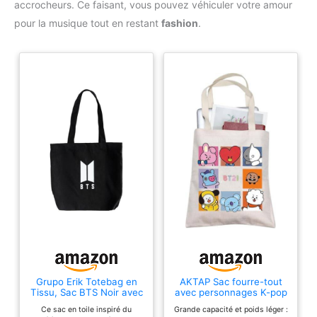
accrocheurs. Ce faisant, vous pouvez véhiculer votre amour
pour la musique tout en restant
fashion
.
Grupo Erik Totebag en
AKTAP Sac fourre-tout
Tissu, Sac BTS Noir avec
avec personnages K-pop
Logo
Bangtan Boys Cadeau
Ce sac en toile inspiré du
Grande capacité et poids léger :
pour les fans de l'armée