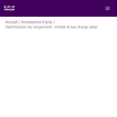
Aller
R
au
e
contenu
c
Accueil
Accessoires K-pop
h
Optimisation du rangement : choisir le sac K-pop idéal
e
r
c
h
e
r