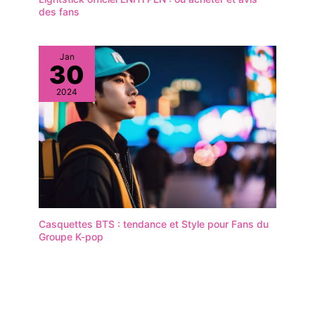
des fans
Jan
30
2024
Casquettes BTS : tendance et Style pour Fans du
Groupe K-pop