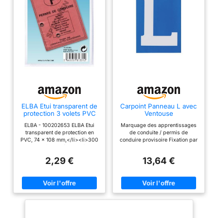
ELBA Etui transparent de
Carpoint Panneau L avec
protection 3 volets PVC
Ventouse
74 x 108 mm Permis de
ELBA - 100202653 ELBA Etui
Marquage des apprentissages
conduire
transparent de protection en
de conduite / permis de
PVC, 74 x 108 mm,</li><li>300
conduire provisoire Fixation par
mu</li><li>(181331 /
ventouse Selon la
100202653)
réglementation de la Belgique et
2,29 €
13,64 €
des Pays-Bas