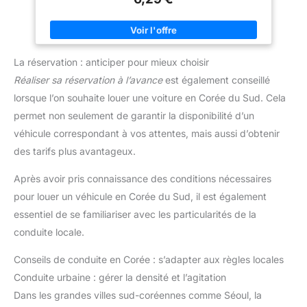
fabriquée à partir d'une feuille d'aluminium durable très solide
avec protection contre les déchirures Dimensions intérieures :
DIN A6 105 x 148 mm (l x h), côté étroit ouvert sur le dessus
Contenu de la livraison : Durable 213319 protection et
couverture de carte d'identité transparente, 10 pièces
La réservation : anticiper pour mieux choisir
Réaliser sa réservation à l’avance
est également conseillé
lorsque l’on souhaite louer une voiture en Corée du Sud. Cela
permet non seulement de garantir la disponibilité d’un
véhicule correspondant à vos attentes, mais aussi d’obtenir
des tarifs plus avantageux.
Après avoir pris connaissance des conditions nécessaires
pour louer un véhicule en Corée du Sud, il est également
essentiel de se familiariser avec les particularités de la
conduite locale.
Conseils de conduite en Corée : s’adapter aux règles locales
Conduite urbaine : gérer la densité et l’agitation
Dans les grandes villes sud-coréennes comme Séoul, la