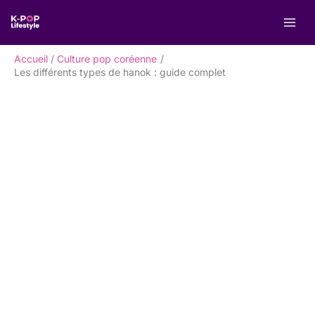
Aller
R
au
e
contenu
c
Accueil
Culture pop coréenne
h
Les différents types de hanok : guide complet
e
r
c
h
e
r