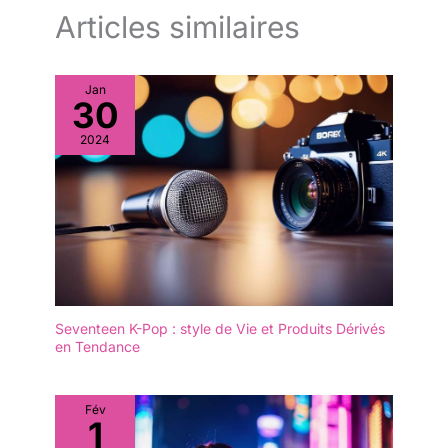
Articles similaires
Jan
30
2024
Seventeen K-Pop : style de Vie et Produits Dérivés
en Tendance
Fév
1