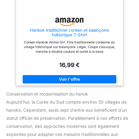
votre bureau ou bureau, ajoutant
une touche de charme
historique à n'importe quel
espace. ✔ Cadeau idéal et belle
décoration – C'est un cadeau
incroyable pour toutes les
Hanbok traditionnel coréen et balançoire
occasions. Que ce soit pour
folklorique T-Shirt
Noël, le Nouvel An, un
anniversaire ou la Saint Valentin,
Coréen Hanbok Anime Girl. Fille traditionnelle coréenne du
les cadeaux feront plaisir à
village folklorique sur balançoire. Léger, Coupe classique,
votre petit ami, fils, père ou
manche à double couture et ourlet à la base
grand-père. En outre, il peut
être utilisé comme pièce
décorative dans une étude ou
16,99 €
sur un bureau. ✔ Loisir relaxant
: prenez une pause dans
l'agitation de la vie quotidienne.
Assembler ce modèle est une
activité apaisante qui vous
permet d'apprécier la beauté du
Conservation et modernisation du hanok
design. Attention : assurez-vous
que les pièces sont connectées
Aujourd’hui, la Corée du Sud compte environ 50 villages de
complètement et en toute
hanoks. Cependant, seuls sept d’entre eux bénéficient d’un
sécurité pour garantir un
fonctionnement fluide. Évitez de
statut officiel de préservation. Parallèlement à ces efforts de
le placer dans des endroits
humides ou humides.
conservation, des approches modernes sont également
explorées pour adapter ces maisons traditionnelles aux