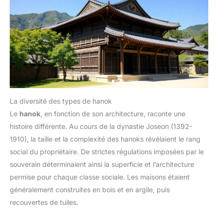
La diversité des types de hanok
Le
hanok
, en fonction de son architecture, raconte une
histoire différente. Au cours de la dynastie Joseon (1392-
1910), la taille et la complexité des hanoks révélaient le rang
social du propriétaire. De strictes régulations imposées par le
souverain déterminaient ainsi la superficie et l’architecture
permise pour chaque classe sociale. Les maisons étaient
généralement construites en bois et en argile, puis
recouvertes de tuiles.