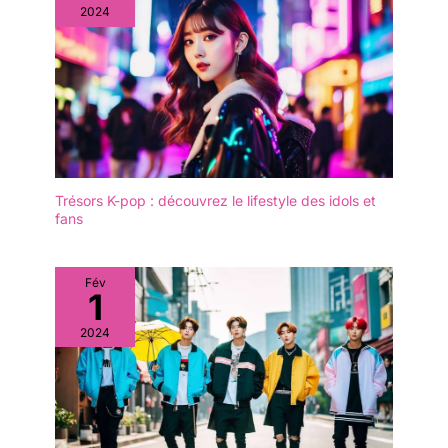
2024
Trésors K-pop : découvrez le lifestyle des idols et
fans
Fév
1
2024