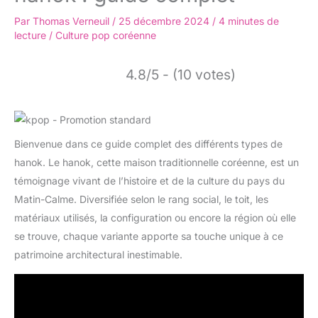
Par
Thomas Verneuil
/
25 décembre 2024
/
4 minutes de
lecture
/
Culture pop coréenne
4.8/5 - (10 votes)
Bienvenue dans ce guide complet des différents types de
hanok. Le hanok, cette maison traditionnelle coréenne, est un
témoignage vivant de l’histoire et de la culture du pays du
Matin-Calme. Diversifiée selon le rang social, le toit, les
matériaux utilisés, la configuration ou encore la région où elle
se trouve, chaque variante apporte sa touche unique à ce
patrimoine architectural inestimable.