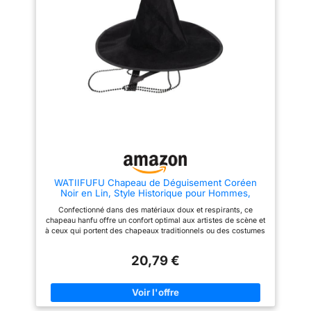
WATIIFUFU Chapeau de Déguisement Coréen
Noir en Lin, Style Historique pour Hommes,
Ajustement Sécurisé, pour Spectacles de Scène
Confectionné dans des matériaux doux et respirants, ce
et Festivals Traditionnels
chapeau hanfu offre un confort optimal aux artistes de scène et
à ceux qui portent des chapeaux traditionnels ou des costumes
anciens Stabilité accrue : sa construction robuste assure un
maintien optimal de la casquette de style coréen, même lors de
20,79 €
chorégraphies élaborées, la rendant idéale comme coiffe de
costume pour hommes, pour des performances scéniques
dynamiques, ou comme couvre-chef d’empereur coréen ou
chapeau traditionnel coréen ancien pour hommes Solution
polyvalente : de la coiffe impériale de l’opéra coréen pour les