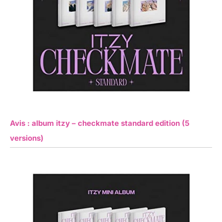
Avis : album itzy – checkmate standard edition (5
versions)