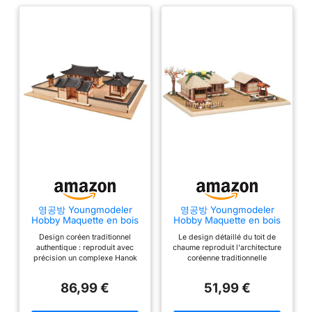
영공방 Youngmodeler
영공방 Youngmodeler
Hobby Maquette en bois
Hobby Maquette en bois
– Maison traditionnelle
– Diorama maison
Design coréen traditionnel
Le design détaillé du toit de
coréenne Hanok
traditionnelle coréenne à
authentique : reproduit avec
chaume reproduit l'architecture
Maquette DIY
toit de chaume (maison
précision un complexe Hanok
coréenne traditionnelle
en forme de )
de l'époque Joseon avec des
Difficulté avancée pour les
caractéristiques architecturales
amateurs de modèles et les
86,99 €
51,99 €
distinctes. Niveau de difficulté
constructeurs qualifiés
avancé : une expérience de
Ensemble complet de diorama
construction de 10 heures pour