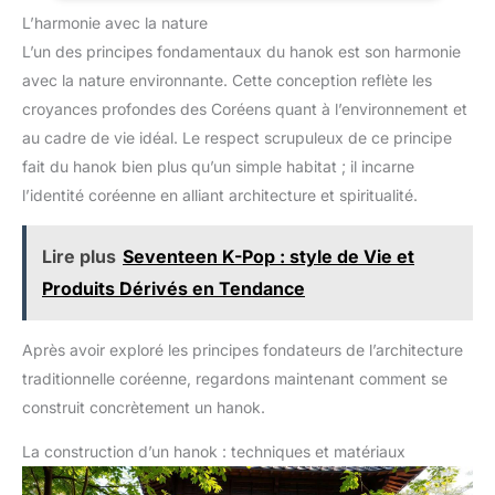
productions théâtrales couvre-chef traditionnel coréen pour les
L’harmonie avec la nature
séances photo à thème, ce chapeau répond à de nombreux
besoins en matière de costumes Accessoire hanfu
L’un des principes fondamentaux du hanok est son harmonie
d'excellence : conçu pour s'harmoniser parfaitement avec les
accessoires de costume hanfu et les chapeaux chinois pour
avec la nature environnante. Cette conception reflète les
hommes, ce chapeau élégant rehausse l'ensemble hanfu d'une
touche raffinée. chapeau ancien de style coréen, chapeau
croyances profondes des Coréens quant à l’environnement et
décoratif Solide et fiable : la structure renforcée de ce chapeau
au cadre de vie idéal. Le respect scrupuleux de ce principe
de style coréen assure un maintien parfait, essentiel pour les
chorégraphies et les spectacles dynamiques, permettant ainsi
fait du hanok bien plus qu’un simple habitat ; il incarne
à la coiffe de rester bien en place. accessoires de costume
hanfu, chapeaux masculins anciens
l’identité coréenne en alliant architecture et spiritualité.
Lire plus
Seventeen K-Pop : style de Vie et
Produits Dérivés en Tendance
Après avoir exploré les principes fondateurs de l’architecture
traditionnelle coréenne, regardons maintenant comment se
construit concrètement un hanok.
La construction d’un hanok : techniques et matériaux