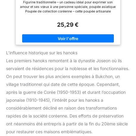
Figurine traditionnelle – un cadeau idéal pour exprimer son
Artisanat Culturel
amour et ses vœux à une personne spéciale, poupée asiatique
Poupée de collection coréenne – cette poupée artisanale
coréenne de style traditionnel s'intègre harmonieusement à
divers intérieurs coréens Ornement de noël coréen – idéal pour
25,29 €
rehausser l'ambiance d'un restaurant ou ajouter une touche
décoration intérieure, poupées en robe Poupées – petites et
compactes, avec une base plate, elles peuvent être placées de
manière stable un bureau sans prendre de place, pour femmes
Figurine de femme coréenne – une poupée folklorique
coréenne d'un réalisme saisissant, idéale pour la décoration
L’influence historique sur les hanoks
intérieure ou comme objet décoratif dans un restaurant.
décoration artisanale
Les premiers hanoks remontent à la dynastie Joseon où ils
servaient de résidences pour la noblesse et les fonctionnaires.
On peut trouver les plus anciens exemples à Bukchon, un
village traditionnel qui date de cette époque. Cependant,
après la guerre de Corée (1950-1953) et durant l’occupation
japonaise (1910-1945), l’intérêt pour les hanoks a
considérablement décliné en raison des transformations
rapides de la société coréenne. Des efforts de préservation
ont néanmoins été entrepris à partir de la fin du 20ème siècle
pour restaurer ces maisons emblématiques.