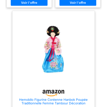
de jardin avec des éléments
les maquilleurs sérieux et les
naturels pour plus de réalisme
amateurs. Personnalisable et à
Pièces découpées au laser de
peindre : livré non peint pour
précision pour un assemblage
une finition artistique
précis et satisfaisant Environ 4
personnalisée. Composants
heures de construction pour une
découpés au laser de précision
session de bricolage gratifiante
: assure un assemblage fluide
et une précision détaillée.
Parfait pour l'affichage et
l'éducation : un superbe outil
éducatif pour apprendre
l'histoire coréenne et les
traditions architecturales.
Hemobllo Figurine Coréenne Hanbok Poupée
Traditionnelle Femme Tambour Décoration
Intérieure pour Maison Bureau Restaurant Coréen