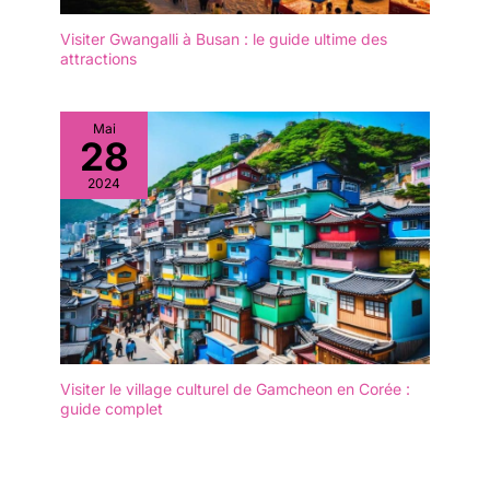
Visiter Gwangalli à Busan : le guide ultime des
attractions
Mai
28
2024
Visiter le village culturel de Gamcheon en Corée :
guide complet