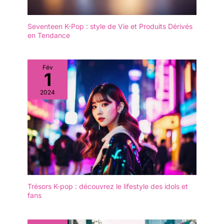
Seventeen K-Pop : style de Vie et Produits Dérivés
en Tendance
Fév
1
2024
Trésors K-pop : découvrez le lifestyle des idols et
fans