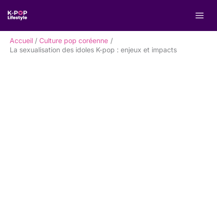
Aller
R
au
e
contenu
c
Accueil
Culture pop coréenne
h
La sexualisation des idoles K-pop : enjeux et impacts
e
r
c
h
e
r