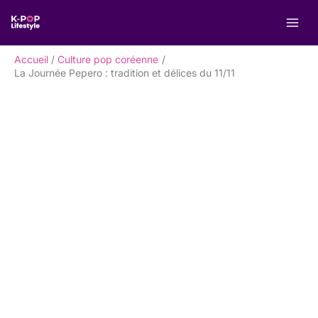
Aller
R
au
e
contenu
c
Accueil
Culture pop coréenne
h
La Journée Pepero : tradition et délices du 11/11
e
r
c
h
e
r