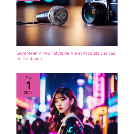
Seventeen K-Pop : style de Vie et Produits Dérivés
en Tendance
Fév
1
2024