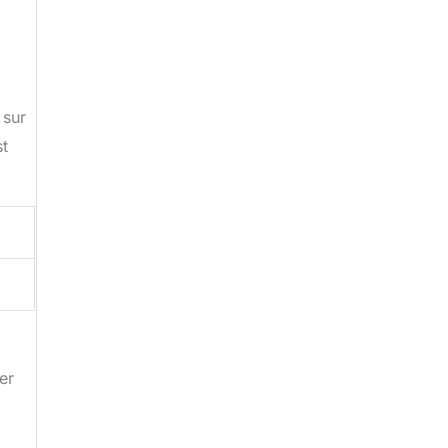
 sur
st
er