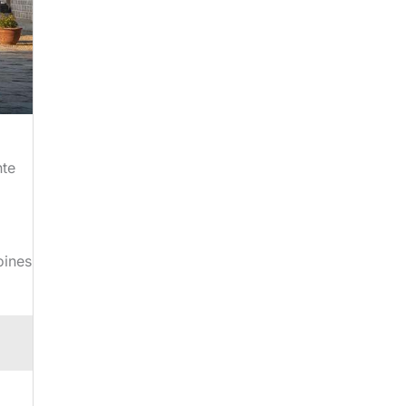
nte
oines