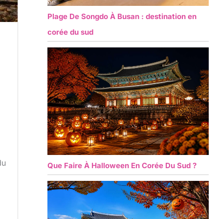
Plage De Songdo À Busan : destination en
corée du sud
du
Que Faire À Halloween En Corée Du Sud ?