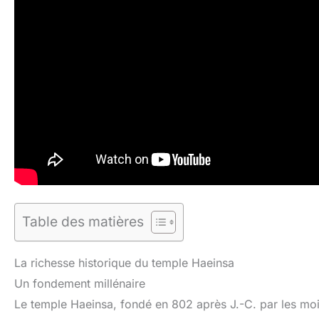
Table des matières
La richesse historique du temple Haeinsa
Un fondement millénaire
Le temple Haeinsa, fondé en 802 après J.-C. par les moine