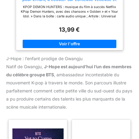
Boîte à Histoires Player et Mini, premières
KPOP DEMON HUNTERS : musique du film à succès Netflix
musiques dès la Naissance
KPop Demon Hunters, avec des chansons « Golden » et « Your
Idol. » Dans la boîte : carte audio unique ; Artiste : Universal
Music Group ; Langue : anglais ; Accent : US ; À partir de 5 ans
Facile à installer et à utiliser : il suffit d'insérer une carte de
13,99 €
livre audio dans le lecteur ou le mini (vendu séparément) pour
jouer et retirer pour arrêter. Utilisez les molettes pour régler le
volume et les pistes. Vous pouvez également contrôler
l'appareil via l'application gratuite Adapté aux enfants avec
contrôle parental : profitez des heures de divertissement sans
écran avec le Player & Mini. Tout le contenu est sûr et a été
J-Hope : l’enfant prodige de Gwangju
spécialement choisi et créé en pensant aux enfants. Pas de
caméras. Pas de micros. Pas de publicité. Contenu qui grandit
Natif de Gwangju,
J-Hope est aujourd’hui l’un des membres
avec l'esprit des enfants : explorez plus de 1000 cartes de
romans, de musique, d'activités, de podcasts gratuits, de
du célèbre groupe BTS
, ambassadeur incontestable du
radio, de paysages sonores, de minuteurs ou même créez du
contenu avec une carte Make Your Own !
mouvement K-pop à travers le monde. Son parcours illustre
parfaitement comment cette petite ville du sud-ouest du pays
a pu produire certains des talents les plus marquants de la
scène musicale internationale.