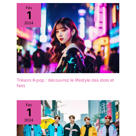
Fév
1
2024
Trésors K-pop : découvrez le lifestyle des idols et
fans
Fév
1
2024