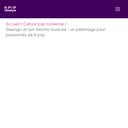
Aller
R
au
e
contenu
c
Accueil
Culture pop coréenne
h
Gwangju et son histoire musicale : un pèlerinage pour
passionnés de K-pop
e
r
c
h
e
r