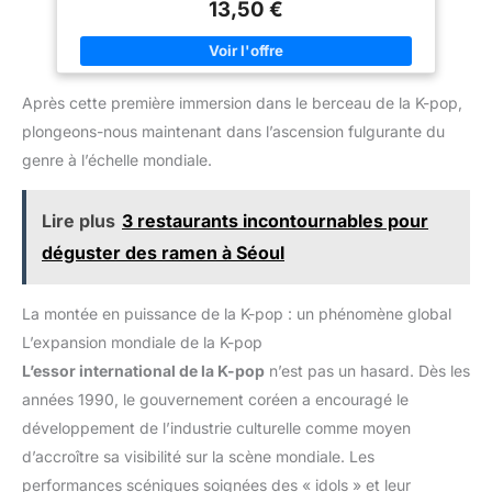
collection est conçu pour durer et résister à l'usure
13,50 €
quotidienne, garantissant ainsi un plaisir durable aux fans
ainsi qu'aux collectionneurs. CADEAU PARFAIT POUR LES
FANS BTS - Idéal pour les vacances, anniversaires, occasions
spéciales ou tout simplement comme cadeau, cette figurine
exclusive est un ajout indispensable à toute collection d'objets
Après cette première immersion dans le berceau de la K-pop,
BTS AGRANDISSEZ VOTRE COLLECTION - Ajoutez cet objet en
vinyle unique J-Hope à votre assortiment grandissant de
plongeons-nous maintenant dans l’ascension fulgurante du
figurines Funko Pop! et recherchez d'autres objets de
collection rares et exclusifs pour obtenir un ensemble complet
genre à l’échelle mondiale.
MARQUE PHARE DE LA POP CULTURE - Faites confiance à
l'expertise de Funko, le premier créateur de produits dérivés
de la culture pop qui comprend des figurines en vinyle, jouets
Lire plus
3 restaurants incontournables pour
articulés, peluches, vêtements, jeux de société et bien plus
encore.
déguster des ramen à Séoul
La montée en puissance de la K-pop : un phénomène global
L’expansion mondiale de la K-pop
L’essor international de la K-pop
n’est pas un hasard. Dès les
années 1990, le gouvernement coréen a encouragé le
développement de l’industrie culturelle comme moyen
d’accroître sa visibilité sur la scène mondiale. Les
performances scéniques soignées des « idols » et leur