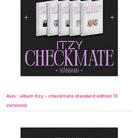
Avis : album itzy – checkmate standard edition (5
versions)