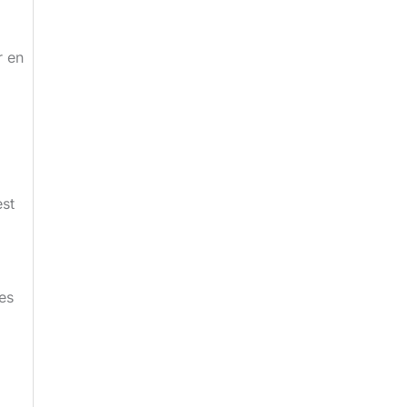
r en
est
ces