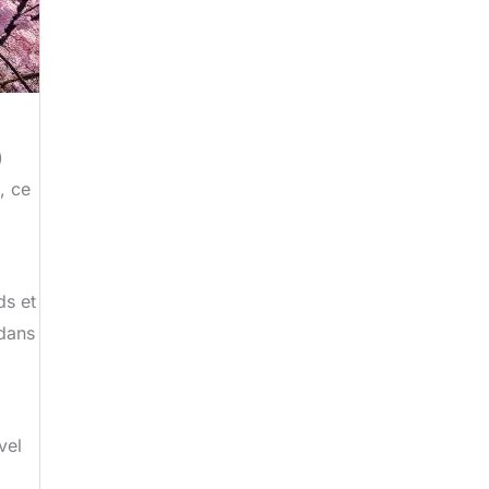
)
, ce
ds et
 dans
vel