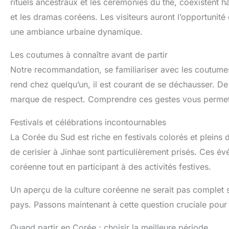
rituels ancestraux et les cérémonies du thé, coexistent
et les dramas coréens. Les visiteurs auront l’opportunité
une ambiance urbaine dynamique.
Les coutumes à connaître avant de partir
Notre recommandation, se familiariser avec les coutumes
rend chez quelqu’un, il est courant de se déchausser. De
marque de respect. Comprendre ces gestes vous permett
Festivals et célébrations incontournables
La Corée du Sud est riche en festivals colorés et pleins de
de cerisier à Jinhae sont particulièrement prisés. Ces é
coréenne tout en participant à des activités festives.
Un aperçu de la culture coréenne ne serait pas complet s
pays. Passons maintenant à cette question cruciale pour
Quand partir en Corée : choisir la meilleure période