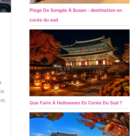
Plage De Songdo À Busan : destination en
corée du sud
s
ce
ur,
Que Faire À Halloween En Corée Du Sud ?