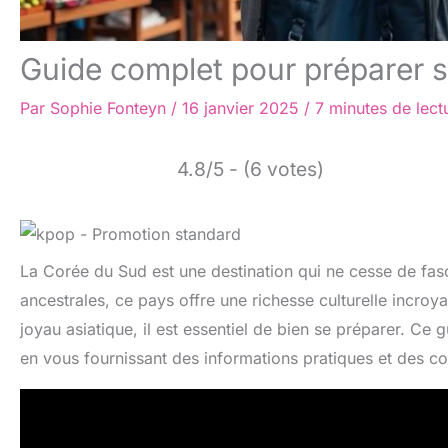
Guide complet pour préparer 
Par
Sophie Fonteyn
/
16 janvier 2025
/
7 minutes de lect
4.8/5 - (6 votes)
La Corée du Sud est une destination qui ne cesse de fas
ancestrales, ce pays offre une richesse culturelle incroy
joyau asiatique, il est essentiel de bien se préparer. Ce
en vous fournissant des informations pratiques et des co