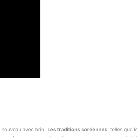
le nouveau avec brio.
Les traditions coréennes
, telles que l