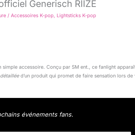
fficiel Generisch RIIZE
ure
/
Accessoires K-pop
,
Lightsticks K-pop
n simple accessoire. Conçu par SM ent., ce fanlight apparaî
détaillée
d’un produit qui promet de faire sensation lors de
rochains événements fans.