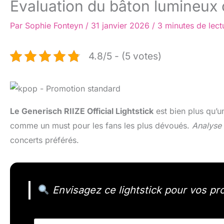
Évaluation du bâton lumineux o
Par
Sophie Fonteyn
/
31 janvier 2026
/
3 minutes de lect
4.8/5 - (5 votes)
Le Generisch RIIZE Official Lightstick
est bien plus qu’u
comme un must pour les fans les plus dévoués.
Analyse 
concerts préférés.
Envisagez ce lightstick pour vos p