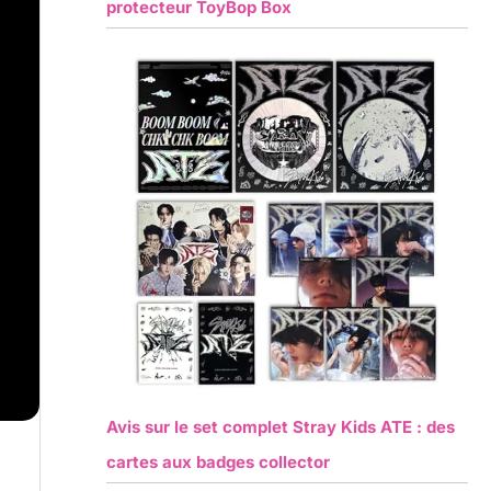
protecteur ToyBop Box
Avis sur le set complet Stray Kids ATE : des
cartes aux badges collector