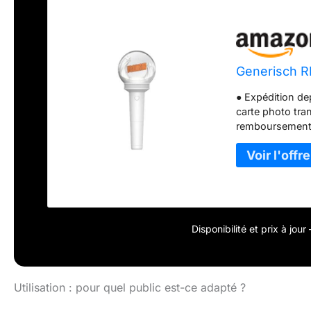
Generisch RII
● Expédition de
carte photo tra
remboursement 
Disponibilité et prix à jou
Utilisation : pour quel public est-ce adapté ?