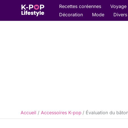
Aller
Recettes coréennes
Voyage 
au
Décoration
Mode
Divers
contenu
Accueil
Accessoires K-pop
Évaluation du bâton