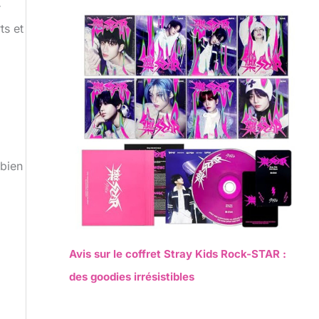
r
ts et
 bien
Avis sur le coffret Stray Kids Rock-STAR :
des goodies irrésistibles