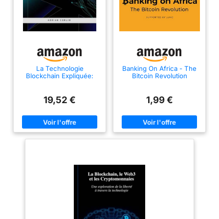
La Technologie
Banking On Africa - The
Blockchain Expliquée:
Bitcoin Revolution
Comprendre la Crypto,
les Smart Contracts et
l’Avenir des Applications
19,52 €
1,99 €
Décentralisées