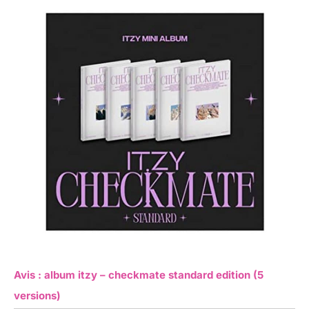
Avis : album itzy – checkmate standard edition (5
versions)