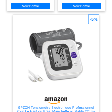
et les mouches qui fuient pour
l'éviter. Électromagnétisme :
Utilise les champs magnétiques
de l'installation électrique du
logement pour créer un bouclier
-5%
protecteur que les cafards, les
araignées et les fourmis
éviteront en fuyant. N'affecte ni
les personnes, ni les animaux
de compagnie, ni les appareils
électriques ou électroménagers.
【Nouveau design】plus
moderne et une plus grande
couverture (jusqu'à 300 m2),
car il intègre un amplificateur, le
rendant ainsi plus puissant et
efficace. Il intègre également
une veilleuse. L'amplificateur
étend la portée de 200 à 300
mètres, comme on peut le
vérifier techniquement dans la
vidéo à l'aide d'un gaussmètre,
qui mesure les champs
magnétiques du produit. De
plus, l'électromagnétisme se
propage à travers le courant
électrique de toute la maison.
【Utilisation illimitée】
GPZON Tensiomètre Électronique Professionnel
Branchez-le simplement et
Pour Le Haut du Bras, Manchette ajustable 22cm-
oubliez-le. Sans besoin de