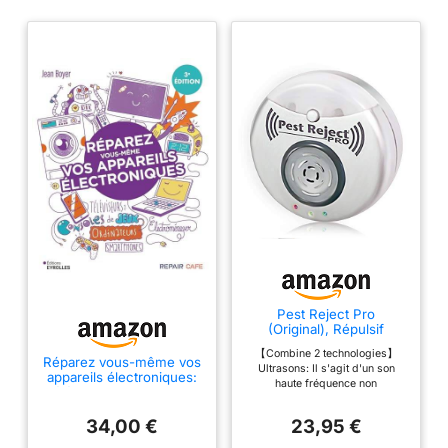
Pest Reject Pro
(Original), Répulsif
ultrasonique d'insectes,
【Combine 2 technologies】
éloigne Les moustiques,
Réparez vous-même vos
Ultrasons: Il s'agit d'un son
Les rongeurs, Les
appareils électroniques:
haute fréquence non
Insectes et Les cafards,
Téléviseurs, ordinateurs,
perceptible ni nocif pour les
Appareil électronique
consoles de jeux,
personnes ni les animaux de
répulsif, Couverture de
électroménager...
34,00 €
23,95 €
compagnie, mais très
300m2.
dérangeant pour les moustiques