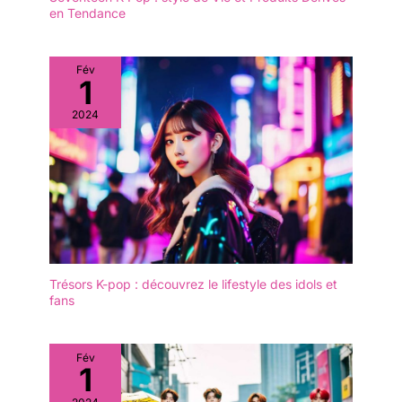
en Tendance
Fév
1
2024
Trésors K-pop : découvrez le lifestyle des idols et
fans
Fév
1