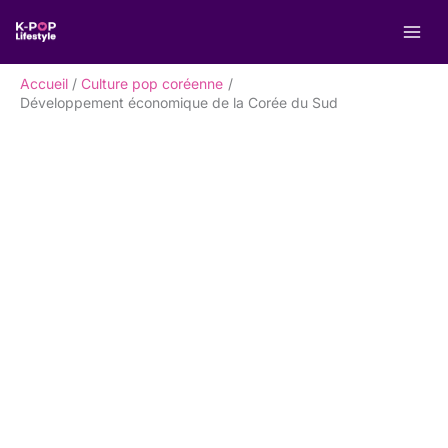
Aller
R
au
e
contenu
c
Accueil
Culture pop coréenne
h
Développement économique de la Corée du Sud
e
r
c
h
e
r