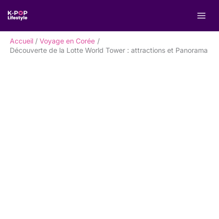
Aller
R
au
e
contenu
c
Accueil
Voyage en Corée
h
Découverte de la Lotte World Tower : attractions et Panorama
e
r
c
h
e
r