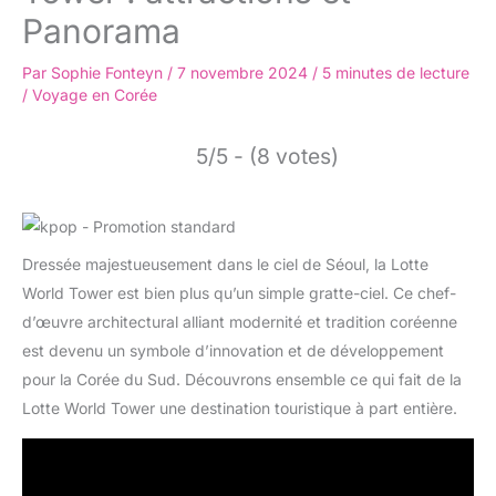
Panorama
Par
Sophie Fonteyn
/
7 novembre 2024
/
5 minutes de lecture
/
Voyage en Corée
5/5 - (8 votes)
Dressée majestueusement dans le ciel de Séoul, la Lotte
World Tower est bien plus qu’un simple gratte-ciel. Ce chef-
d’œuvre architectural alliant modernité et tradition coréenne
est devenu un symbole d’innovation et de développement
pour la Corée du Sud. Découvrons ensemble ce qui fait de la
Lotte World Tower une destination touristique à part entière.