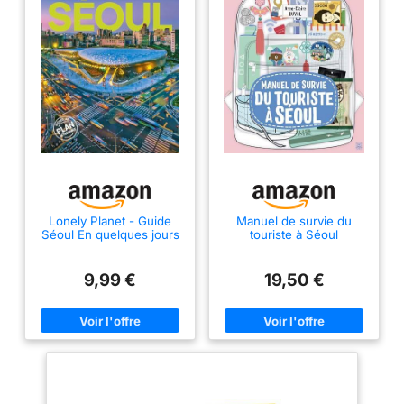
Lonely Planet - Guide
Manuel de survie du
Séoul En quelques jours
touriste à Séoul
2025-2026: Courts
séjours, adresses
tendances, cartes et
9,99 €
19,50 €
promenades à pied