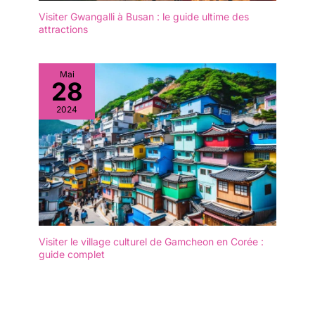
Visiter Gwangalli à Busan : le guide ultime des
attractions
Mai
28
2024
Visiter le village culturel de Gamcheon en Corée :
guide complet