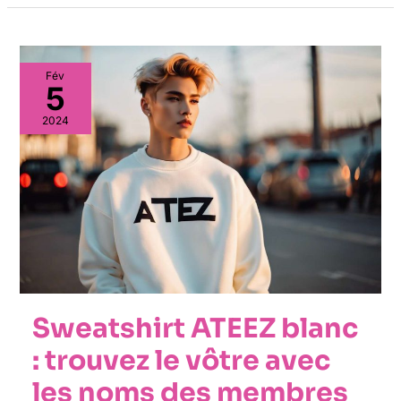
Fév
5
2024
Sweatshirt ATEEZ blanc
: trouvez le vôtre avec
les noms des membres