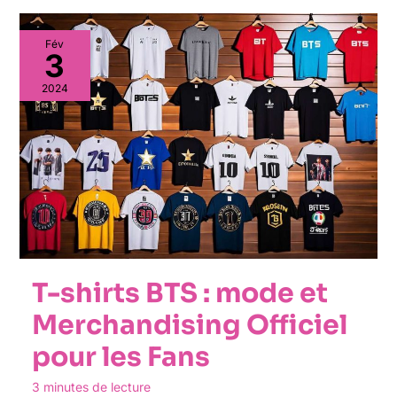
Fév
3
2024
T-shirts BTS : mode et
Merchandising Officiel
pour les Fans
3 minutes de lecture