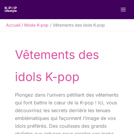
Aller
R
au
e
contenu
c
Accueil
Mode K-pop
Vêtements des idols K-pop
h
e
r
Vêtements des
c
h
e
idols K-pop
r
Plongez dans l’univers pétillant des vêtements
qui font battre le cœur de la K-pop ! Ici, vous
découvrirez les secrets derrière les tenues
emblématiques qui façonnent l’image de vos
idols préférés. Des coulisses des grands
stylistes aux astuces pour recréer ces looks