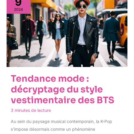
9
2024
Tendance mode :
décryptage du style
vestimentaire des BTS
3 minutes de lecture
Au sein du paysage musical contemporain, la K-Pop
s’impose désormais comme un phénomène