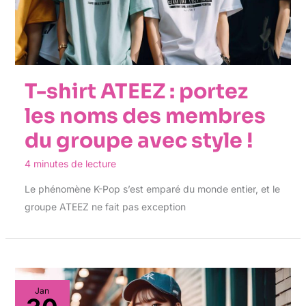
T-shirt ATEEZ : portez
les noms des membres
du groupe avec style !
4 minutes de lecture
Le phénomène K-Pop s’est emparé du monde entier, et le
groupe ATEEZ ne fait pas exception
Jan