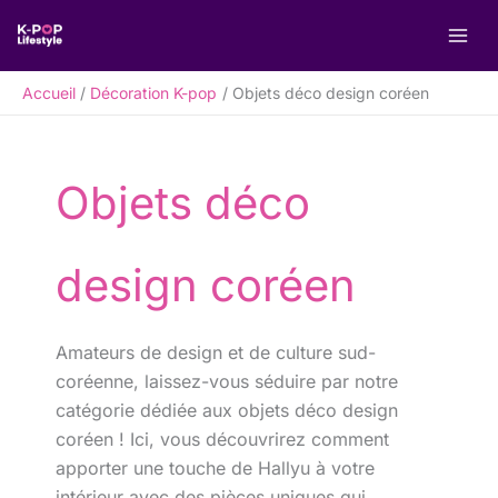
Aller
R
au
e
contenu
c
Accueil
Décoration K-pop
Objets déco design coréen
h
e
r
Objets déco
c
h
e
design coréen
r
Amateurs de design et de culture sud-
coréenne, laissez-vous séduire par notre
catégorie dédiée aux objets déco design
coréen ! Ici, vous découvrirez comment
apporter une touche de Hallyu à votre
intérieur avec des pièces uniques qui