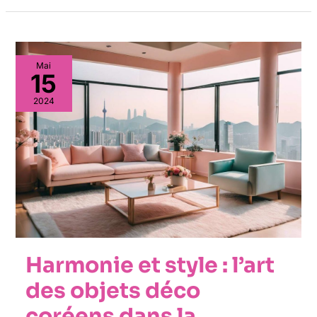
Mai
15
2024
Harmonie et style : l’art
des objets déco
coréens dans la