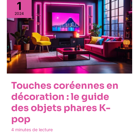
1
2024
Touches coréennes en
décoration : le guide
des objets phares K-
pop
4 minutes de lecture