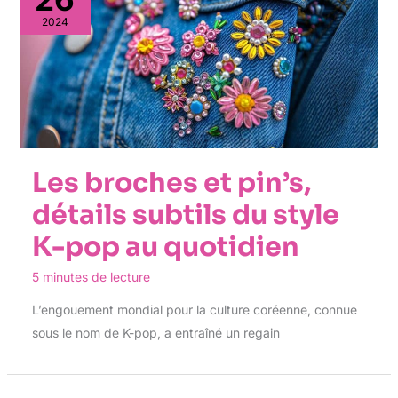
2024
Les broches et pin’s,
détails subtils du style
K-pop au quotidien
5 minutes de lecture
L’engouement mondial pour la culture coréenne, connue
sous le nom de K-pop, a entraîné un regain