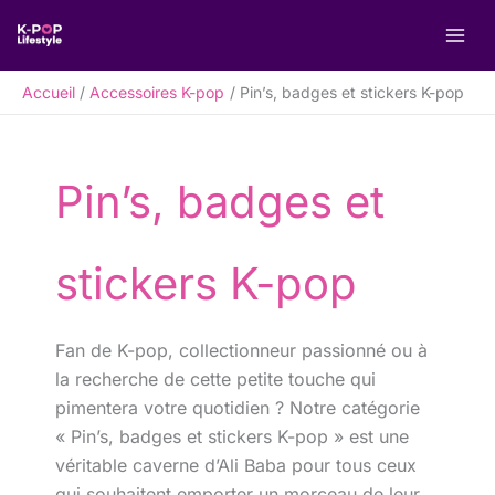
Aller
R
au
e
contenu
c
Accueil
Accessoires K-pop
Pin’s, badges et stickers K-pop
h
e
r
Pin’s, badges et
c
h
e
stickers K-pop
r
Fan de K-pop, collectionneur passionné ou à
la recherche de cette petite touche qui
pimentera votre quotidien ? Notre catégorie
« Pin’s, badges et stickers K-pop » est une
véritable caverne d’Ali Baba pour tous ceux
qui souhaitent emporter un morceau de leur