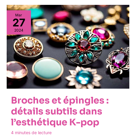
Mar
27
2024
Broches et épingles :
détails subtils dans
l’esthétique K-pop
4 minutes de lecture