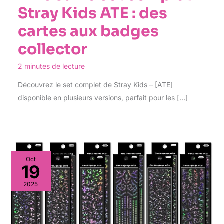
Stray Kids ATE : des
cartes aux badges
collector
2 minutes de lecture
Découvrez le set complet de Stray Kids – [ATE]
disponible en plusieurs versions, parfait pour les […]
Oct
19
2025