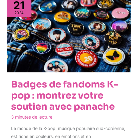
21
2024
Badges de fandoms K-
pop : montrez votre
soutien avec panache
3 minutes de lecture
Le monde de la K-pop, musique populaire sud-coréenne,
est riche en couleurs, en émotions et en