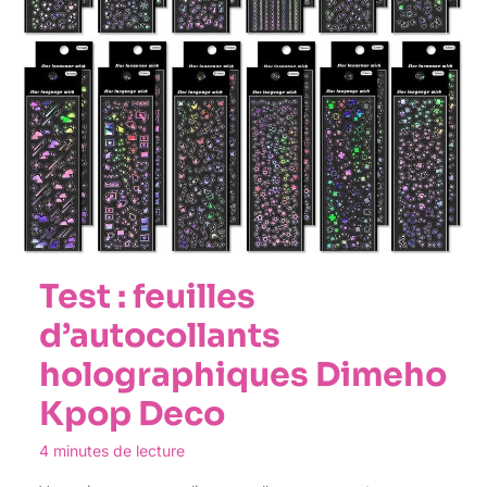
Test : feuilles
d’autocollants
holographiques Dimeho
Kpop Deco
4 minutes de lecture