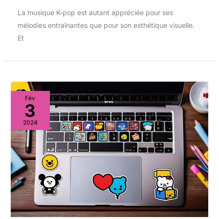
La musique K-pop est autant appréciée pour ses
mélodies entraînantes que pour son esthétique visuelle.
Et
Fév
3
2024