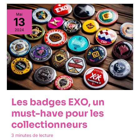
Mai
13
2024
Les badges EXO, un
must-have pour les
collectionneurs
3 minutes de lecture