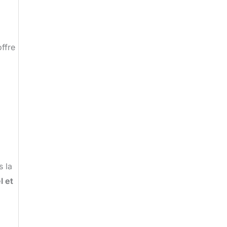
ffre
s la
l et