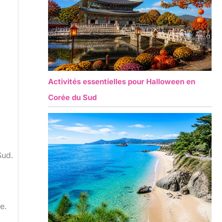
Activités essentielles pour Halloween en
Corée du Sud
Sud.
.
e.