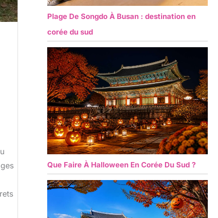
Plage De Songdo À Busan : destination en
corée du sud
du
Que Faire À Halloween En Corée Du Sud ?
iges
rets