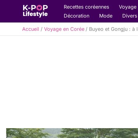
Aller
Recettes coréennes
Voyage 
au
Décoration
Mode
Divers
contenu
Accueil
Voyage en Corée
Buyeo et Gongju : à 