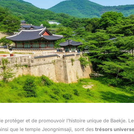
 protéger et de promouvoir l’histoire unique de Baekje. Le
insi que le temple Jeongnimsaji, sont des
trésors universe